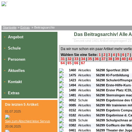
Startseite
»
Extras
» Beitragsarchiv
Das Beitragsarchiv! Alle Art
Angebot
»
Derzeit sind 1401 Artikel eingetragen! 21
Schule
»
Da wir nun schon ein paar Artikel mehr verfa
Wählen Sie eine Seite:
1
|
2
|
3
|
4
|
5
|
6
|
7
|
31
|
32
|
33
|
34
|
35
|
36
|
37
|
38
|
39
|
40
|
4
Personen
»
64
|
65
|
66
|
67
#L:
#ID:
#Rubrik:
#A:
#Titel:
Aktuelles
1460
Aktuelles
56298
Sportfest 2024
»
1475
Aktuelles
56298
KI-Fortbildung
1423
Aktuelles
56298
Schuleröffnungs
Kontakt
»
1494
Aktuelles
56298
Erste-Hilfe-Kurs
1480
Aktuelles
56298
Erster Platz ICD
Extras
»
1481
Aktuelles
56298
Sternsingen mac
0052
Schule
56299
Ergebnisse des 
Die letzten 5 Artikel:
0085
Aktuelles
56299
Wir trainieren m
0152
Aktuelles
56299
Ergebnis Comput
01.07.2025
0182
Aktuelles
56299
Ergebnisse d. C
0226
Schule
56299
Schulgschnas a
Sag zum Abschied leise Servus
0382
Aktuelles
56299
Golfkurs der Mäd
20.06.2025
0461
Aktuelles
56299
Theater der Jug