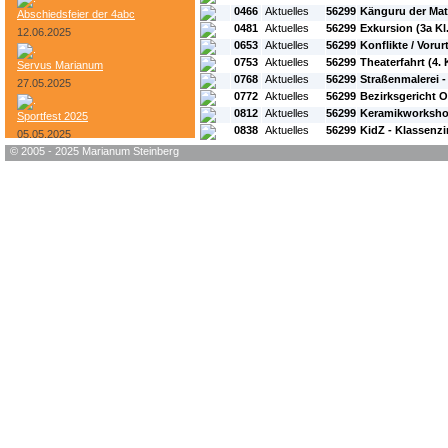
0466
Aktuelles
56299
Känguru der Ma
Abschiedsfeier der 4abc
0481
Aktuelles
56299
Exkursion (3a Kl.
12.06.2025
0653
Aktuelles
56299
Konflikte / Vorur
0753
Aktuelles
56299
Theaterfahrt (4. 
Servus Marianum
0768
Aktuelles
56299
Straßenmalerei -
27.05.2025
0772
Aktuelles
56299
Bezirksgericht O
0812
Aktuelles
56299
Keramikworksho
Sportfest 2025
0838
Aktuelles
56299
KidZ - Klassenz
05.05.2025
© 2005 - 2025 Marianum Steinberg
Bundesheer-Tag