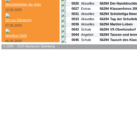
0025
Aktuelles
56294
Der Handdruckku
Abschiedsfeier der 4abc
0027
Extras
56294
Klassenfotos 20
12.06.2025
0031
Aktuelles
56294
Schülerliga New
0033
Aktuelles
56294
Tag der Schulbib
Servus Marianum
0036
Aktuelles
56294
Martini-Loben
27.05.2025
0043
Schule
56294
VS Oberloisdorf
0044
Angebot
56294
Tanzen und lerne
Sportfest 2025
0045
Schule
56294
Tausch des Klas
05.05.2025
© 2005 - 2025 Marianum Steinberg
Bundesheer-Tag