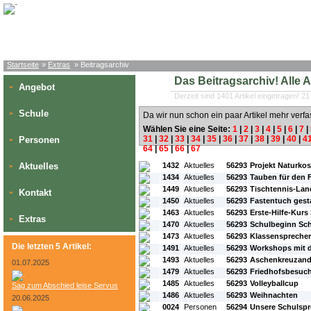
Startseite
»
Extras
» Beitragsarchiv
Das Beitragsarchiv! Alle Art
Angebot
»
Derzeit sind 1401 Artikel eingetragen! 21
Schule
»
Da wir nun schon ein paar Artikel mehr verfa
Wählen Sie eine Seite:
1
|
2
|
3
|
4
|
5
|
6
|
7
|
31
|
32
|
33
|
34
|
35
|
36
|
37
|
38
|
39
|
40
|
4
Personen
»
64
|
65
|
66
|
67
#L:
#ID:
#Rubrik:
#A:
#Titel:
Aktuelles
1432
Aktuelles
56293
Projekt Naturkos
»
1434
Aktuelles
56293
Tauben für den 
1449
Aktuelles
56293
Tischtennis-Lan
Kontakt
»
1450
Aktuelles
56293
Fastentuch gest
1463
Aktuelles
56293
Erste-Hilfe-Kurs
Extras
»
1470
Aktuelles
56293
Schulbeginn Sch
1473
Aktuelles
56293
Klassenspreche
Die letzten 5 Artikel:
1491
Aktuelles
56293
Workshops mit d
1493
Aktuelles
56293
Aschenkreuzand
01.07.2025
1479
Aktuelles
56293
Friedhofsbesuc
1485
Aktuelles
56293
Volleyballcup
Sag zum Abschied leise Servus
1486
Aktuelles
56293
Weihnachten
20.06.2025
0024
Personen
56294
Unsere Schulspre