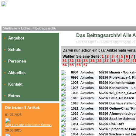
Startseite
»
Extras
» Beitragsarchiv
Das Beitragsarchiv! Alle Art
Angebot
»
Derzeit sind 1401 Artikel eingetragen! 21
Schule
»
Da wir nun schon ein paar Artikel mehr verfa
Wählen Sie eine Seite:
1
|
2
|
3
|
4
|
5
|
6
|
7
|
31
|
32
|
33
|
34
|
35
|
36
|
37
|
38
|
39
|
40
|
4
Personen
»
64
|
65
|
66
|
67
#L:
#ID:
#Rubrik:
#A:
#Titel:
Aktuelles
0984
Aktuelles
56296
Maurer - Works
»
0996
Aktuelles
56296
Projekttage 4. K
1005
Aktuelles
56296
Kennenlerntage
Kontakt
»
1007
Aktuelles
56296
Kennenlern – und
1008
Aktuelles
56296
WS_Reihe_Gewal
Extras
»
1010
Aktuelles
56296
BOR_4.Klassen
1016
Aktuelles
56296
Buchausstellung 
Die letzten 5 Artikel:
1021
Aktuelles
56296
Online-Chat "Ki
1029
Aktuelles
56296
Afternoonschool
01.07.2025
1030
Aktuelles
56296
Spaß im Schnee
1051
Aktuelles
56296
DoG DAY
Sag zum Abschied leise Servus
1052
Aktuelles
56296
Sprachreise Pari
20.06.2025
1054
Aktuelles
56296
Wachsen mit Eur