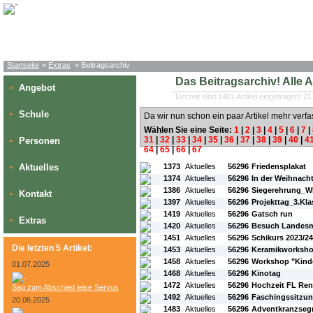
Startseite
»
Extras
» Beitragsarchiv
Das Beitragsarchiv! Alle Art
Angebot
»
Derzeit sind 1401 Artikel eingetragen! 21
Schule
»
Da wir nun schon ein paar Artikel mehr verfa
Wählen Sie eine Seite:
1
|
2
|
3
|
4
|
5
|
6
|
7
|
31
|
32
|
33
|
34
|
35
|
36
|
37
|
38
|
39
|
40
|
4
Personen
»
64
|
65
|
66
|
67
#L:
#ID:
#Rubrik:
#A:
#Titel:
Aktuelles
1373
Aktuelles
56296
Friedensplakat
»
1374
Aktuelles
56296
In der Weihnach
1386
Aktuelles
56296
Siegerehrung_W
Kontakt
»
1397
Aktuelles
56296
Projekttag_3.Kl
1419
Aktuelles
56296
Gatsch run
Extras
»
1420
Aktuelles
56296
Besuch Landes
1451
Aktuelles
56296
Schikurs 2023/24
Die letzten 5 Artikel:
1453
Aktuelles
56296
Keramikworksho
1458
Aktuelles
56296
Workshop "Kinde
01.07.2025
1468
Aktuelles
56296
Kinotag
1472
Aktuelles
56296
Hochzeit FL Ren
Sag zum Abschied leise Servus
1492
Aktuelles
56296
Faschingssitzu
20.06.2025
1483
Aktuelles
56296
Adventkranzse