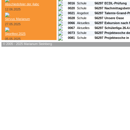
0016
Schule
56297
ECDL-Prüfung
Abschiedsfeier der 4abc
0020
Schule
56297
Nachmittagsbet
12.06.2025
0021
Angebot
56297
Talente-Grand-Pri
0028
Schule
56297
Unsere Oase
Servus Marianum
0066
Aktuelles
56297
Exkursion nach
27.05.2025
0067
Aktuelles
56297
Schülerliga 26.4.
0073
Schule
56297
Projektwoche de
Sportfest 2025
0081
Schule
56297
Projektwoche in 
05.05.2025
© 2005 - 2025 Marianum Steinberg
Bundesheer-Tag