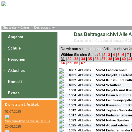
Startseite
»
Extras
» Beitragsarchiv
Das Beitragsarchiv! Alle Art
Angebot
»
Derzeit sind 1401 Artikel eingetragen! 21
Schule
»
Da wir nun schon ein paar Artikel mehr verfa
Wählen Sie eine Seite:
1
|
2
|
3
|
4
|
5
|
6
|
7
|
31
|
32
|
33
|
34
|
35
|
36
|
37
|
38
|
39
|
40
|
4
Personen
»
64
|
65
|
66
|
67
#L:
#ID:
#Rubrik:
#A:
#Titel:
Aktuelles
0987
Aktuelles
56294
Fronleichnam
»
0991
Aktuelles
56294
Projekt_Lesefes
0992
Aktuelles
56294
Kunst- und Kult
Kontakt
»
0995
Aktuelles
56294
Schulfest
1000
Aktuelles
56294
Projekt- und Kla
Extras
»
1004
Aktuelles
56294
Besuch im Fitne
1006
Aktuelles
56294
Eröffnungsgotte
Die letzten 5 Artikel:
1009
Aktuelles
56294
Klassen- und S
1012
Aktuelles
56294
Töpfer - Worksh
01.07.2025
1017
Aktuelles
56294
Parlamentsbesu
1023
Aktuelles
56294
Native Speaker
Sag zum Abschied leise Servus
1025
Aktuelles
56294
Advent erleben_
20.06.2025
1035
Aktuelles
56294
Eislaufen in der