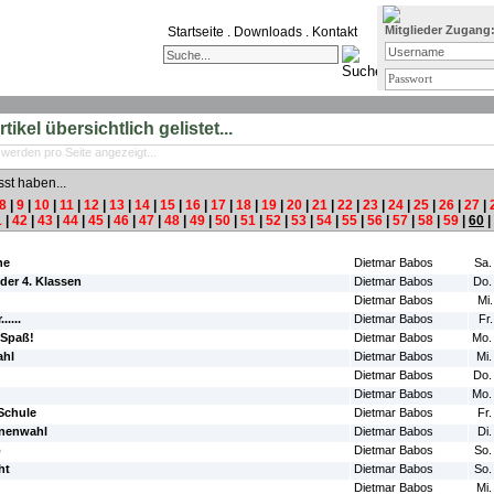
Mitglieder Zugang
Startseite
.
Downloads
.
Kontakt
ikel übersichtlich gelistet...
 werden pro Seite angezeigt...
sst haben...
8
|
9
|
10
|
11
|
12
|
13
|
14
|
15
|
16
|
17
|
18
|
19
|
20
|
21
|
22
|
23
|
24
|
25
|
26
|
27
|
1
|
42
|
43
|
44
|
45
|
46
|
47
|
48
|
49
|
50
|
51
|
52
|
53
|
54
|
55
|
56
|
57
|
58
|
59
|
60
|
#Autor:
#Da
he
Dietmar Babos
Sa.
der 4. Klassen
Dietmar Babos
Do.
Dietmar Babos
Mi.
.....
Dietmar Babos
Fr
 Spaß!
Dietmar Babos
Mo.
ahl
Dietmar Babos
Mi.
Dietmar Babos
Do.
Dietmar Babos
Mo.
Schule
Dietmar Babos
Fr.
nnenwahl
Dietmar Babos
Di.
o
Dietmar Babos
So.
ht
Dietmar Babos
So.
Dietmar Babos
Mi.