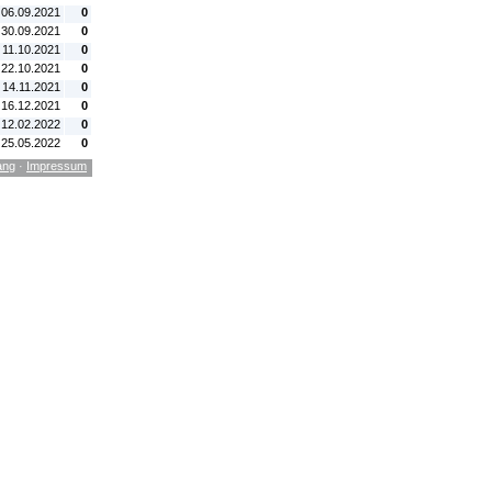
 06.09.2021
0
 30.09.2021
0
 11.10.2021
0
 22.10.2021
0
 14.11.2021
0
 16.12.2021
0
 12.02.2022
0
 25.05.2022
0
ang
·
Impressum