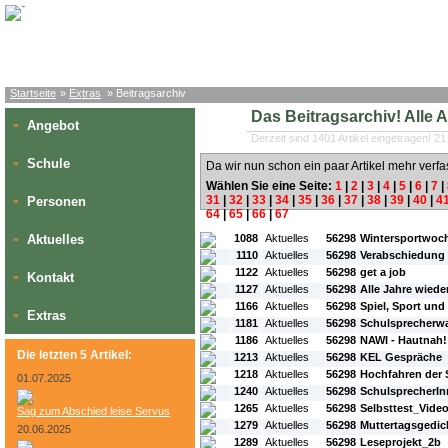
Startseite
»
Extras
» Beitragsarchiv
Das Beitragsarchiv! Alle Art
Angebot
»
Derzeit sind 1401 Artikel eingetragen! 21
Schule
»
Da wir nun schon ein paar Artikel mehr verfa
Wählen Sie eine Seite:
1
|
2
|
3
|
4
|
5
|
6
|
7
|
31
|
32
|
33
|
34
|
35
|
36
|
37
|
38
|
39
|
40
|
4
Personen
»
64
|
65
|
66
|
67
#L:
#ID:
#Rubrik:
#A:
#Titel:
Aktuelles
1088
Aktuelles
56298
Wintersportwoc
»
1110
Aktuelles
56298
Verabschiedung 
1122
Aktuelles
56298
get a job
Kontakt
»
1127
Aktuelles
56298
Alle Jahre wieder.
1166
Aktuelles
56298
Spiel, Sport und
Extras
»
1181
Aktuelles
56298
Schulsprecherw
1186
Aktuelles
56298
NAWI - Hautnah!
Die letzten 5 Artikel:
1213
Aktuelles
56298
KEL Gespräche
1218
Aktuelles
56298
Hochfahren der 
01.07.2025
1240
Aktuelles
56298
SchulsprecherI
1265
Aktuelles
56298
Selbsttest_Vide
Sag zum Abschied leise Servus
1279
Aktuelles
56298
Muttertagsgedic
20.06.2025
1289
Aktuelles
56298
Leseprojekt_2b