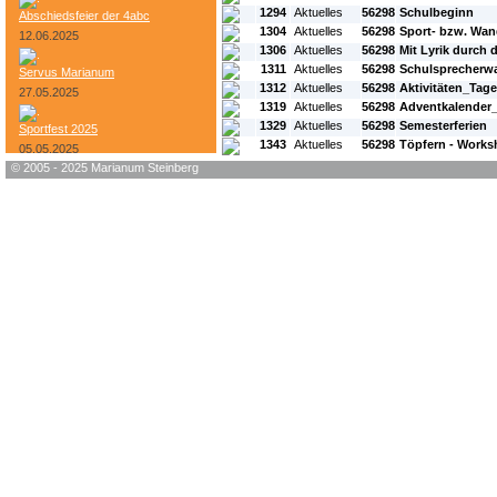
1294
Aktuelles
56298
Schulbeginn
Abschiedsfeier der 4abc
1304
Aktuelles
56298
Sport- bzw. Wan
12.06.2025
1306
Aktuelles
56298
Mit Lyrik durch 
1311
Aktuelles
56298
Schulsprecherw
Servus Marianum
1312
Aktuelles
56298
Aktivitäten_Tag
27.05.2025
1319
Aktuelles
56298
Adventkalender
1329
Aktuelles
56298
Semesterferien
Sportfest 2025
1343
Aktuelles
56298
Töpfern - Work
05.05.2025
© 2005 - 2025 Marianum Steinberg
Bundesheer-Tag