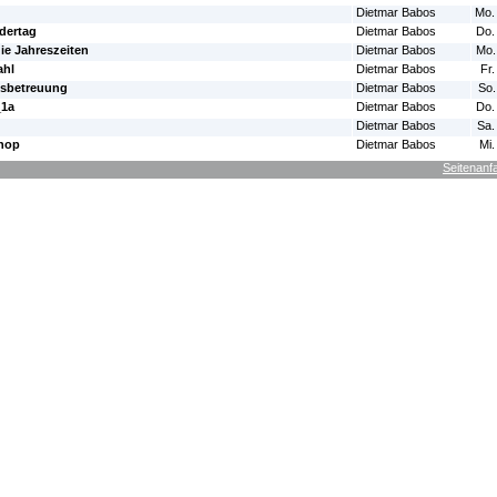
Dietmar Babos
Mo.
dertag
Dietmar Babos
Do.
die Jahreszeiten
Dietmar Babos
Mo.
ahl
Dietmar Babos
Fr.
esbetreuung
Dietmar Babos
So.
_1a
Dietmar Babos
Do.
Dietmar Babos
Sa.
shop
Dietmar Babos
Mi.
Seitenanf