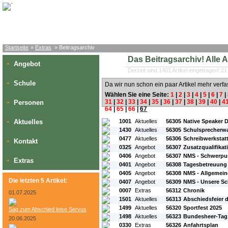
Startseite
»
Extras
» Beitragsarchiv
Das Beitragsarchiv! Alle Art
Angebot
»
Derzeit sind 1401 Artikel eingetragen! 21
Schule
»
Da wir nun schon ein paar Artikel mehr verfa
Wählen Sie eine Seite:
1
|
2
|
3
|
4
|
5
|
6
|
7
|
31
|
32
|
33
|
34
|
35
|
36
|
37
|
38
|
39
|
40
|
4
Personen
»
64
|
65
|
66
|
67
#L:
#ID:
#Rubrik:
#A:
#Titel:
Aktuelles
1001
Aktuelles
56305
Native Speaker 
»
1430
Aktuelles
56305
Schulsprecherw
0477
Aktuelles
56306
Schreibwerkstatt 
Kontakt
»
0325
Angebot
56307
Zusatzqualifikat
0406
Angebot
56307
NMS - Schwerpu
Extras
»
0401
Angebot
56308
Tagesbetreuung 
0405
Angebot
56308
NMS - Allgemein
Die letzten 5 Artikel:
0407
Angebot
56309
NMS - Unsere S
0007
Extras
56312
Chronik
01.07.2025
1501
Aktuelles
56313
Abschiedsfeier 
1499
Aktuelles
56320
Sportfest 2025
Sag zum Abschied leise Servus
1498
Aktuelles
56323
Bundesheer-Tag
20.06.2025
0330
Extras
56326
Anfahrtsplan