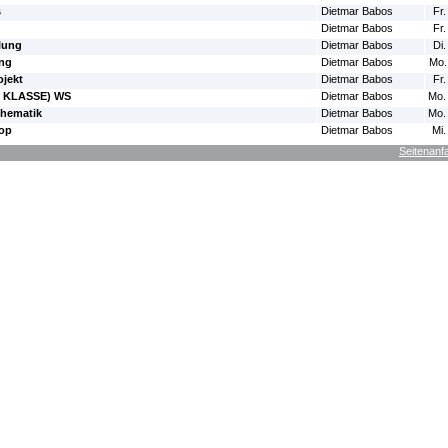
s
Dietmar Babos
Fr.
Dietmar Babos
Fr.
lung
Dietmar Babos
Di.
ung
Dietmar Babos
Mo.
jekt
Dietmar Babos
Fr.
T KLASSE) WS
Dietmar Babos
Mo.
thematik
Dietmar Babos
Mo.
hop
Dietmar Babos
Mi.
Seitenanf