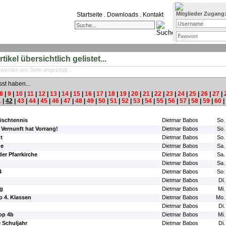
Mitglieder Zugang
Startseite
.
Downloads
.
Kontakt
ikel übersichtlich gelistet...
 werden pro Seite angezeigt...
sst haben...
8
|
9
|
10
|
11
|
12
|
13
|
14
|
15
|
16
|
17
|
18
|
19
|
20
|
21
|
22
|
23
|
24
|
25
|
26
|
27
|
1
|
42
|
43
|
44
|
45
|
46
|
47
|
48
|
49
|
50
|
51
|
52
|
53
|
54
|
55
|
56
|
57
|
58
|
59
|
60
|
#Autor:
#Da
ischtennis
Dietmar Babos
So.
 Vernunft hat Vorrang!
Dietmar Babos
So.
t
Dietmar Babos
So.
de
Dietmar Babos
Sa.
der Pfarrkirche
Dietmar Babos
Sa.
Dietmar Babos
Sa.
4
Dietmar Babos
So.
Dietmar Babos
Di.
ng
Dietmar Babos
Mi.
 4. Klassen
Dietmar Babos
Mo.
Dietmar Babos
Di.
op 4b
Dietmar Babos
Mi.
e Schuljahr
Dietmar Babos
Di.