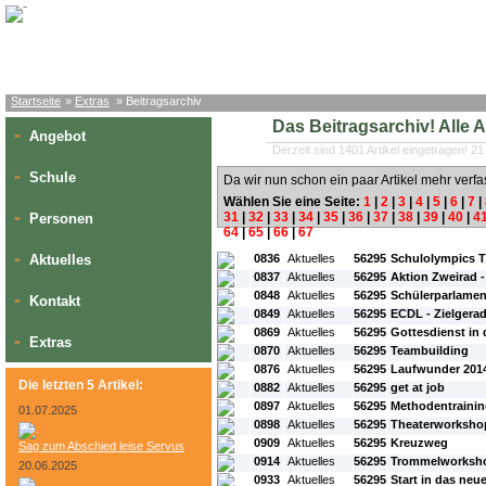
Startseite
»
Extras
» Beitragsarchiv
Das Beitragsarchiv! Alle Art
Angebot
»
Derzeit sind 1401 Artikel eingetragen! 21
Schule
»
Da wir nun schon ein paar Artikel mehr verfa
Wählen Sie eine Seite:
1
|
2
|
3
|
4
|
5
|
6
|
7
|
31
|
32
|
33
|
34
|
35
|
36
|
37
|
38
|
39
|
40
|
4
Personen
»
64
|
65
|
66
|
67
#L:
#ID:
#Rubrik:
#A:
#Titel:
Aktuelles
0836
Aktuelles
56295
Schulolympics T
»
0837
Aktuelles
56295
Aktion Zweirad -
0848
Aktuelles
56295
Schülerparlamen
Kontakt
»
0849
Aktuelles
56295
ECDL - Zielgera
0869
Aktuelles
56295
Gottesdienst in 
Extras
»
0870
Aktuelles
56295
Teambuilding
0876
Aktuelles
56295
Laufwunder 201
Die letzten 5 Artikel:
0882
Aktuelles
56295
get at job
0897
Aktuelles
56295
Methodentraini
01.07.2025
0898
Aktuelles
56295
Theaterworkshop
0909
Aktuelles
56295
Kreuzweg
Sag zum Abschied leise Servus
0914
Aktuelles
56295
Trommelworksh
20.06.2025
0933
Aktuelles
56295
Start in das neu