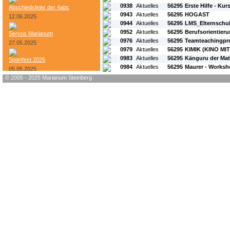
0938
Aktuelles
56295
Erste Hilfe - Kur
Abschiedsfeier der 4abc
0943
Aktuelles
56295
HOGAST
12.06.2025
0944
Aktuelles
56295
LMS_Elternschu
0952
Aktuelles
56295
Berufsorientier
Servus Marianum
0976
Aktuelles
56295
Teamteachingpro
27.05.2025
0979
Aktuelles
56295
KIMIK (KINO MI
0983
Aktuelles
56295
Känguru der Ma
Sportfest 2025
0984
Aktuelles
56295
Maurer - Works
05.05.2025
© 2005 - 2025 Marianum Steinberg
Bundesheer-Tag