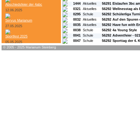
1444
Aktuelles
56291
Eislaufen 3bc am
Abschiedsfeier der 4abc
0321
Aktuelles
56292
Wellnesstag als
12.06.2025
0295
Schule
56292
Schülerliga Turn
0032
Aktuelles
56292
Auf den Spuren d
Servus Marianum
0035
Aktuelles
56292
Have fun with E
27.05.2025
0038
Schule
56292
4a Young Style
0041
Schule
56292
Adventfeier - 02
Sportfest 2025
0047
Schule
56292
Sporttag der 4. 
05.05.2025
© 2005 - 2025 Marianum Steinberg
Bundesheer-Tag