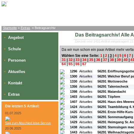
Startseite
»
Extras
» Beitragsarchiv
Das Beitragsarchiv! Alle Art
Angebot
»
Derzeit sind 1401 Artikel eingetragen! 21
Schule
»
Da wir nun schon ein paar Artikel mehr verfa
Wählen Sie eine Seite:
1
|
2
|
3
|
4
|
5
|
6
|
7
|
31
|
32
|
33
|
34
|
35
|
36
|
37
|
38
|
39
|
40
|
4
Personen
»
64
|
65
|
66
|
67
#L:
#ID:
#Rubrik:
#A:
#Titel:
Aktuelles
1296
Aktuelles
56291
Eröffnungsgotte
»
1300
Aktuelles
56291
Welcher Beruf p
1330
Aktuelles
56291
Mottowoche
Kontakt
»
1356
Aktuelles
56291
Talentecheck
1398
Aktuelles
56291
Maiandacht
Extras
»
1403
Aktuelles
56291
Töpfern
1407
Aktuelles
56291
Haus des Meere
Die letzten 5 Artikel:
1424
Aktuelles
56291
Teambildung 4. 
1425
Aktuelles
56291
Erste-Hilfe-Kurs
01.07.2025
1426
Aktuelles
56291
Sonnenaufgang 
1429
Aktuelles
56291
Heimgang Sr. An
Sag zum Abschied leise Servus
1438
Aktuelles
56291
Sternsingen mac
20.06.2025
1443
Aktuelles
56291
Weihnachtsgotte