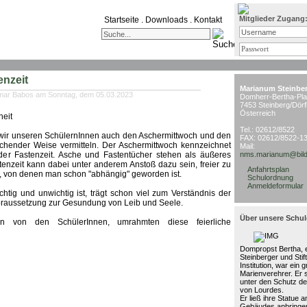
Mitglieder Zugang
Startseite
.
Downloads
.
Kontakt
enzeit
Marianum Steinbe
tmar Babos am Sonntag, dem 05.03.2023
Domherr-Bertha-Pla
7453 Steinberg/Dörf
Österreich
heit
Tel.: 02612/8522
n wir unseren SchülernInnen auch den Aschermittwoch und den
FAX: 02612/8522-1
rechender Weise vermitteln. Der Aschermittwoch kennzeichnet
Mail:
r Fastenzeit. Asche und Fastentücher stehen als äußeres
nms.marianum@bild
tenzeit kann dabei unter anderem Anstoß dazu sein, freier zu
Anfahrtsplan
en, von denen man schon "abhängig" geworden ist.
Schulordnung
Anmeldeformular
htig und unwichtig ist, trägt schon viel zum Verständnis der
dvoraussetzung zur Gesundung von Leib und Seele.
Über unsere Schul
gen von den SchülerInnen, umrahmten diese feierliche
Dompropst Bertha, e
Steinberger und Stif
Institution, war ein 
Marienverehrer. Er 
unter den Schutz de
von Lourdes.
Er ließ ihre Statue 
Gebäudes anbringen