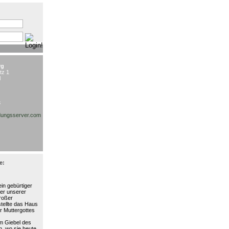
:
rg
tz 1
l
3
ungsserver.com
e:
in gebürtiger
ter unserer
großer
stellte das Haus
r Muttergottes
am Giebel des
, wo sie heute