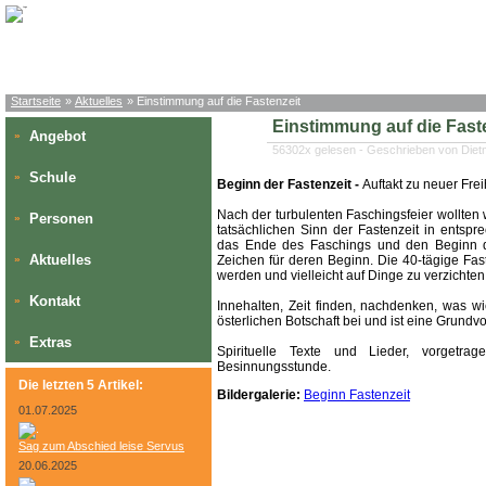
Startseite
»
Aktuelles
» Einstimmung auf die Fastenzeit
Einstimmung auf die Fast
Angebot
»
56302x gelesen - Geschrieben von Die
Schule
»
Beginn der Fastenzeit -
Auftakt zu neuer Frei
Nach der turbulenten Faschingsfeier wollte
Personen
»
tatsächlichen Sinn der Fastenzeit in entsp
das Ende des Faschings und den Beginn de
Aktuelles
»
Zeichen für deren Beginn. Die 40-tägige Fas
werden und vielleicht auf Dinge zu verzicht
Kontakt
»
Innehalten, Zeit finden, nachdenken, was wic
österlichen Botschaft bei und ist eine Grun
Extras
»
Spirituelle Texte und Lieder, vorgetra
Besinnungsstunde.
Die letzten 5 Artikel:
Bildergalerie:
Beginn Fastenzeit
01.07.2025
Sag zum Abschied leise Servus
20.06.2025