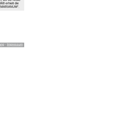
68 erhielt die
 „MARIANUM“.
ang
·
Impressum