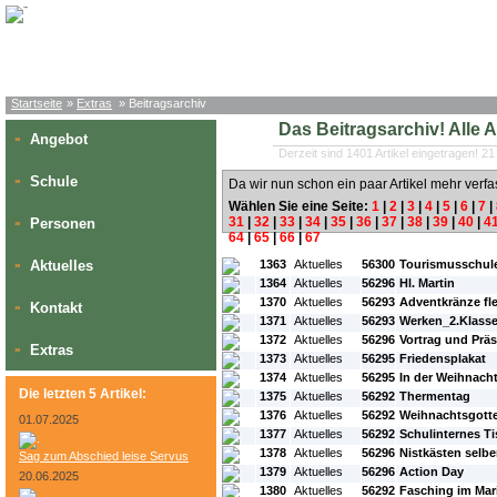
Startseite
»
Extras
» Beitragsarchiv
Das Beitragsarchiv! Alle Art
Angebot
»
Derzeit sind 1401 Artikel eingetragen! 21
Schule
»
Da wir nun schon ein paar Artikel mehr verfa
Wählen Sie eine Seite:
1
|
2
|
3
|
4
|
5
|
6
|
7
|
31
|
32
|
33
|
34
|
35
|
36
|
37
|
38
|
39
|
40
|
4
Personen
»
64
|
65
|
66
|
67
#L:
#ID:
#Rubrik:
#A:
#Titel:
Aktuelles
1363
Aktuelles
56300
Tourismusschul
»
1364
Aktuelles
56296
Hl. Martin
1370
Aktuelles
56293
Adventkränze fl
Kontakt
»
1371
Aktuelles
56293
Werken_2.Klass
1372
Aktuelles
56296
Vortrag und Präs
Extras
»
1373
Aktuelles
56295
Friedensplakat
1374
Aktuelles
56295
In der Weihnach
Die letzten 5 Artikel:
1375
Aktuelles
56292
Thermentag
1376
Aktuelles
56292
Weihnachtsgotte
01.07.2025
1377
Aktuelles
56292
Schulinternes Ti
1378
Aktuelles
56296
Nistkästen selb
Sag zum Abschied leise Servus
1379
Aktuelles
56296
Action Day
20.06.2025
1380
Aktuelles
56292
Fasching im Ma