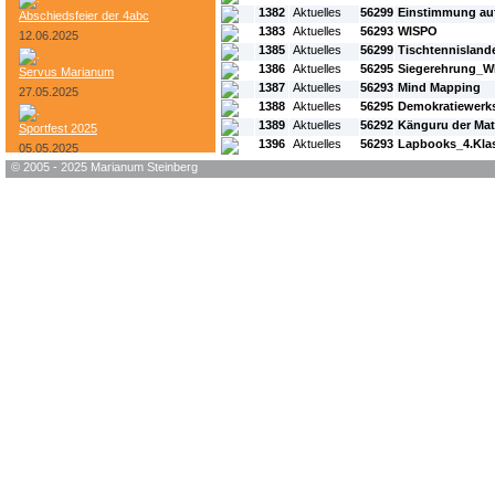
1382
Aktuelles
56299
Einstimmung auf
Abschiedsfeier der 4abc
1383
Aktuelles
56293
WISPO
12.06.2025
1385
Aktuelles
56299
Tischtennisland
1386
Aktuelles
56295
Siegerehrung_W
Servus Marianum
1387
Aktuelles
56293
Mind Mapping
27.05.2025
1388
Aktuelles
56295
Demokratiewerks
1389
Aktuelles
56292
Känguru der Ma
Sportfest 2025
1396
Aktuelles
56293
Lapbooks_4.Kla
05.05.2025
© 2005 - 2025 Marianum Steinberg
Bundesheer-Tag