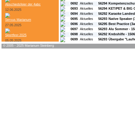
0692
Aktuelles
56294
Kompetenzschu
Abschiedsfeier der 4abc
0693
Aktuelles
56294
KET/PET & BIG 
12.06.2025
0694
Aktuelles
56292
Karaoke Landes
0695
Aktuelles
56293
Native Speaker (3
Servus Marianum
0696
Aktuelles
56295
Best Practice (3a
27.05.2025
0697
Aktuelles
56293
Alu Sommer - 15
0698
Aktuelles
56292
Krebshilfe - 150
Sportfest 2025
0699
Aktuelles
56293
Übergabe "Lauf
05.05.2025
© 2005 - 2025 Marianum Steinberg
Bundesheer-Tag