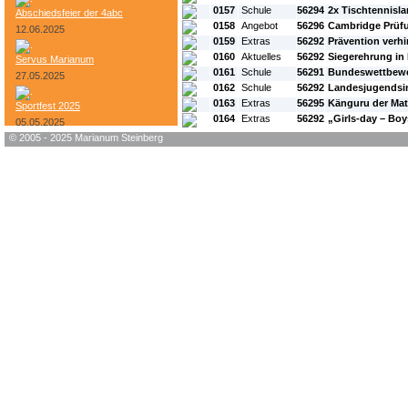
0157
Schule
56294
2x Tischtennisla
Abschiedsfeier der 4abc
0158
Angebot
56296
Cambridge Prüf
12.06.2025
0159
Extras
56292
Prävention verh
0160
Aktuelles
56292
Siegerehrung in 
Servus Marianum
0161
Schule
56291
Bundeswettbewe
27.05.2025
0162
Schule
56292
Landesjugendsi
0163
Extras
56295
Känguru der Ma
Sportfest 2025
0164
Extras
56292
„Girls-day – Bo
05.05.2025
© 2005 - 2025 Marianum Steinberg
Bundesheer-Tag