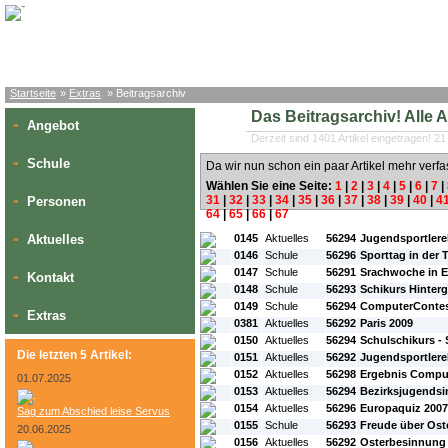
Startseite
»
Extras
» Beitragsarchiv
Das Beitragsarchiv! Alle Art
Angebot
»
Derzeit sind 1401 Artikel eingetragen! 21
Schule
»
Da wir nun schon ein paar Artikel mehr verfa
Wählen Sie eine Seite:
1
|
2
|
3
|
4
|
5
|
6
|
7
|
31
|
32
|
33
|
34
|
35
|
36
|
37
|
38
|
39
|
40
|
4
Personen
»
64
|
65
|
66
|
67
#L:
#ID:
#Rubrik:
#A:
#Titel:
Aktuelles
0145
Aktuelles
56294
Jugendsportlere
»
0146
Schule
56296
Sporttag in der
0147
Schule
56291
Srachwoche in 
Kontakt
»
0148
Schule
56293
Schikurs Hinter
0149
Schule
56294
ComputerContes
Extras
»
0381
Aktuelles
56292
Paris 2009
0150
Aktuelles
56294
Schulschikurs - 
Die letzten 5 Artikel:
0151
Aktuelles
56292
Jugendsportlere
0152
Aktuelles
56298
Ergebnis Comput
01.07.2025
0153
Aktuelles
56294
Bezirksjugends
0154
Aktuelles
56296
Europaquiz 2007
Sag zum Abschied leise Servus
0155
Schule
56293
Freude über Ost
20.06.2025
0156
Aktuelles
56292
Osterbesinnung