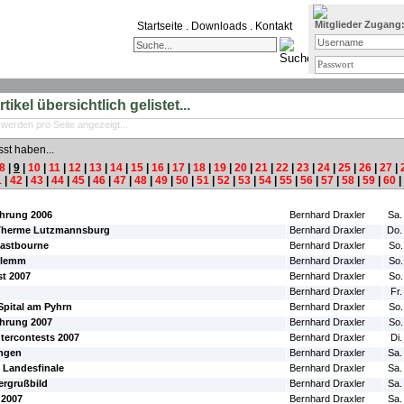
Mitglieder Zugang
Startseite
.
Downloads
.
Kontakt
ikel übersichtlich gelistet...
 werden pro Seite angezeigt...
sst haben...
8
|
9
|
10
|
11
|
12
|
13
|
14
|
15
|
16
|
17
|
18
|
19
|
20
|
21
|
22
|
23
|
24
|
25
|
26
|
27
|
1
|
42
|
43
|
44
|
45
|
46
|
47
|
48
|
49
|
50
|
51
|
52
|
53
|
54
|
55
|
56
|
57
|
58
|
59
|
60
|
#Autor:
#Da
hrung 2006
Bernhard Draxler
Sa.
 Therme Lutzmannsburg
Bernhard Draxler
Do.
Eastbourne
Bernhard Draxler
So.
glemm
Bernhard Draxler
So.
t 2007
Bernhard Draxler
So.
Bernhard Draxler
Fr.
Spital am Pyhrn
Bernhard Draxler
So.
hrung 2007
Bernhard Draxler
So.
ercontests 2007
Bernhard Draxler
Di.
ingen
Bernhard Draxler
Sa.
 Landesfinale
Bernhard Draxler
Sa.
ergrußbild
Bernhard Draxler
Sa.
 2007
Bernhard Draxler
Sa.