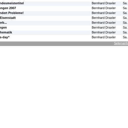
ndesmeistertitel
Bernhard Draxler
Sa.
ungen 2007
Bernhard Draxler
Sa.
indert Probleme!
Bernhard Draxler
Sa.
Eisenstadt
Bernhard Draxler
Sa.
rb...
Bernhard Draxler
Sa.
ngen
Bernhard Draxler
Sa.
thematik
Bernhard Draxler
Sa.
ys-day“
Bernhard Draxler
Sa.
Seitenanf