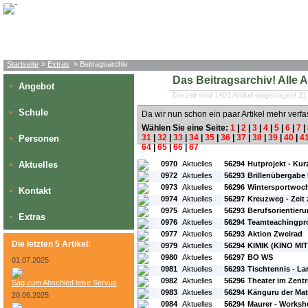
Startseite
»
Extras
» Beitragsarchiv
Das Beitragsarchiv! Alle Art
Angebot
»
Derzeit sind 1401 Artikel eingetragen! 21
Schule
»
Da wir nun schon ein paar Artikel mehr verfa
Wählen Sie eine Seite:
1
|
2
|
3
|
4
|
5
|
6
|
7
|
31
|
32
|
33
|
34
|
35
|
36
|
37
|
38
|
39
|
40
|
4
Personen
»
64
|
65
|
66
|
67
#L:
#ID:
#Rubrik:
#A:
#Titel:
Aktuelles
0970
Aktuelles
56294
Hutprojekt - Kur
»
0972
Aktuelles
56293
Brillenübergabe
0973
Aktuelles
56296
Wintersportwoc
Kontakt
»
0974
Aktuelles
56297
Kreuzweg - Zeit
0975
Aktuelles
56293
Berufsorientieru
Extras
»
0976
Aktuelles
56294
Teamteachingpro
0977
Aktuelles
56293
Aktion Zweirad
Die letzten 5 Artikel:
0979
Aktuelles
56294
KIMIK (KINO MI
0980
Aktuelles
56297
BO WS
01.07.2025
0981
Aktuelles
56293
Tischtennis - L
0982
Aktuelles
56296
Theater im Zent
Sag zum Abschied leise Servus
0983
Aktuelles
56294
Känguru der Ma
20.06.2025
0984
Aktuelles
56294
Maurer - Works