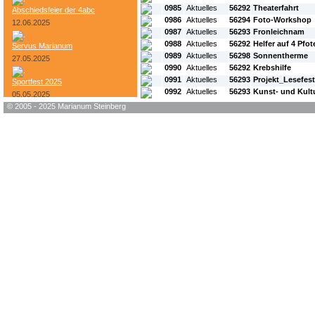
0985
Aktuelles
56292
Theaterfahrt
Abschiedsfeier der 4abc
0986
Aktuelles
56294
Foto-Workshop
12.06.2025
0987
Aktuelles
56293
Fronleichnam
0988
Aktuelles
56292
Helfer auf 4 Pfot
Servus Marianum
0989
Aktuelles
56298
Sonnentherme
27.05.2025
0990
Aktuelles
56292
Krebshilfe
0991
Aktuelles
56293
Projekt_Lesefes
Sportfest 2025
0992
Aktuelles
56293
Kunst- und Kult
05.05.2025
© 2005 - 2025 Marianum Steinberg
Bundesheer-Tag