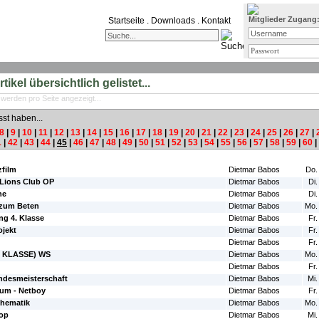
Mitglieder Zugang
Startseite
.
Downloads
.
Kontakt
ikel übersichtlich gelistet...
 werden pro Seite angezeigt...
sst haben...
8
|
9
|
10
|
11
|
12
|
13
|
14
|
15
|
16
|
17
|
18
|
19
|
20
|
21
|
22
|
23
|
24
|
25
|
26
|
27
|
1
|
42
|
43
|
44
|
45
|
46
|
47
|
48
|
49
|
50
|
51
|
52
|
53
|
54
|
55
|
56
|
57
|
58
|
59
|
60
|
#Autor:
#Da
zfilm
Dietmar Babos
Do.
 Lions Club OP
Dietmar Babos
Di.
he
Dietmar Babos
Di.
 zum Beten
Dietmar Babos
Mo.
ng 4. Klasse
Dietmar Babos
Fr.
jekt
Dietmar Babos
Fr.
Dietmar Babos
Fr.
T KLASSE) WS
Dietmar Babos
Mo.
Dietmar Babos
Fr.
andesmeisterschaft
Dietmar Babos
Mi.
rum - Netboy
Dietmar Babos
Fr.
thematik
Dietmar Babos
Mo.
hop
Dietmar Babos
Mi.