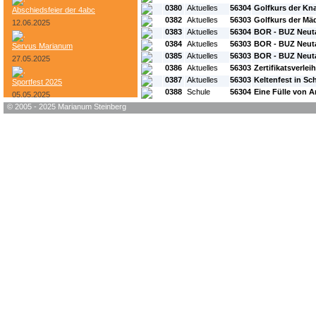
0380
Aktuelles
56304
Golfkurs der Kna
Abschiedsfeier der 4abc
0382
Aktuelles
56303
Golfkurs der Mäd
12.06.2025
0383
Aktuelles
56304
BOR - BUZ Neutal
0384
Aktuelles
56303
BOR - BUZ Neutal
Servus Marianum
0385
Aktuelles
56303
BOR - BUZ Neutal
27.05.2025
0386
Aktuelles
56303
Zertifikatsverle
0387
Aktuelles
56303
Keltenfest in S
Sportfest 2025
0388
Schule
56304
Eine Fülle von 
05.05.2025
© 2005 - 2025 Marianum Steinberg
Bundesheer-Tag