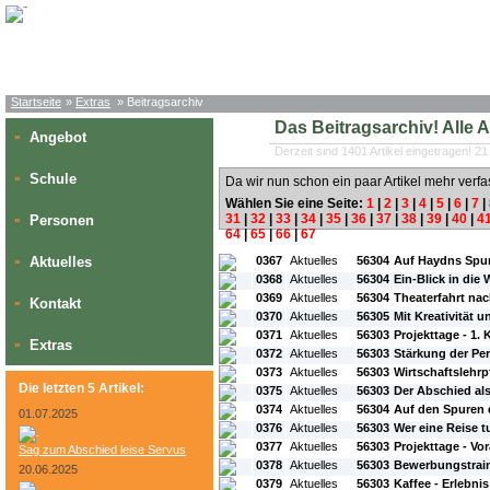
Startseite
»
Extras
» Beitragsarchiv
Das Beitragsarchiv! Alle Art
Angebot
»
Derzeit sind 1401 Artikel eingetragen! 21
Schule
»
Da wir nun schon ein paar Artikel mehr verfa
Wählen Sie eine Seite:
1
|
2
|
3
|
4
|
5
|
6
|
7
|
31
|
32
|
33
|
34
|
35
|
36
|
37
|
38
|
39
|
40
|
4
Personen
»
64
|
65
|
66
|
67
#L:
#ID:
#Rubrik:
#A:
#Titel:
Aktuelles
0367
Aktuelles
56304
Auf Haydns Spur
»
0368
Aktuelles
56304
Ein-Blick in die 
0369
Aktuelles
56304
Theaterfahrt na
Kontakt
»
0370
Aktuelles
56305
Mit Kreativität
0371
Aktuelles
56303
Projekttage - 1. K
Extras
»
0372
Aktuelles
56303
Stärkung der Per
0373
Aktuelles
56303
Wirtschaftslehrp
Die letzten 5 Artikel:
0375
Aktuelles
56303
Der Abschied als
0374
Aktuelles
56304
Auf den Spuren
01.07.2025
0376
Aktuelles
56303
Wer eine Reise 
0377
Aktuelles
56303
Projekttage - Vor
Sag zum Abschied leise Servus
0378
Aktuelles
56303
Bewerbungstraini
20.06.2025
0379
Aktuelles
56303
Kaffee - Erlebni