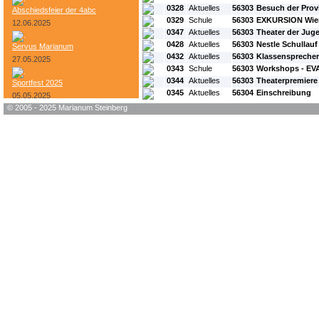
0328
Aktuelles
56303
Besuch der Prov
Abschiedsfeier der 4abc
0329
Schule
56303
EXKURSION Wien
12.06.2025
0347
Aktuelles
56303
Theater der Jug
0428
Aktuelles
56303
Nestle Schullauf
Servus Marianum
0432
Aktuelles
56303
Klassenspreche
27.05.2025
0343
Schule
56303
Workshops - EV
0344
Aktuelles
56303
Theaterpremiere
Sportfest 2025
0345
Aktuelles
56304
Einschreibung
05.05.2025
© 2005 - 2025 Marianum Steinberg
Bundesheer-Tag