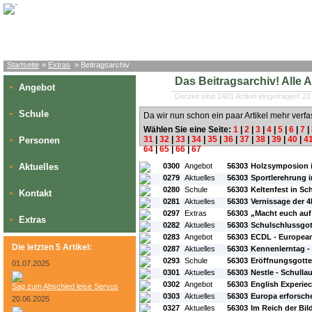
Startseite
»
Extras
» Beitragsarchiv
Das Beitragsarchiv! Alle Art
Angebot
»
Derzeit sind 1401 Artikel eingetragen! 21
Schule
»
Da wir nun schon ein paar Artikel mehr verfa
Wählen Sie eine Seite:
1
|
2
|
3
|
4
|
5
|
6
|
7
|
31
|
32
|
33
|
34
|
35
|
36
|
37
|
38
|
39
|
40
|
4
Personen
»
64
|
65
|
66
|
67
#L:
#ID:
#Rubrik:
#A:
#Titel:
Aktuelles
0300
Angebot
56303
Holzsymposion 
»
0279
Aktuelles
56303
Sportlerehrung
0280
Schule
56303
Keltenfest in S
Kontakt
»
0281
Aktuelles
56303
Vernissage der 4
0297
Extras
56303
„Macht euch au
Extras
»
0282
Aktuelles
56303
Schulschlussgot
0283
Angebot
56303
ECDL - European
Die letzten 5 Artikel:
0287
Aktuelles
56303
Kennenlerntag -
0293
Schule
56303
Eröffnungsgotte
01.07.2025
0301
Aktuelles
56303
Nestle - Schullau
0302
Angebot
56303
English Experie
Sag zum Abschied leise Servus
0303
Aktuelles
56303
Europa erforsche
20.06.2025
0327
Aktuelles
56303
Im Reich der Bil