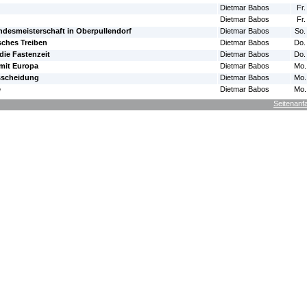
Dietmar Babos
Fr.
Dietmar Babos
Fr.
ndesmeisterschaft in Oberpullendorf
Dietmar Babos
So.
sches Treiben
Dietmar Babos
Do.
die Fastenzeit
Dietmar Babos
Do.
mit Europa
Dietmar Babos
Mo.
sscheidung
Dietmar Babos
Mo.
e
Dietmar Babos
Mo.
Seitenanf