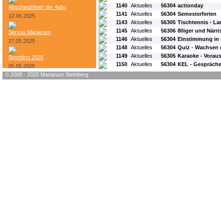
1140
Aktuelles
56304
actionday
Abschiedsfeier der 4abc
1141
Aktuelles
56304
Semesterferien
12.06.2025
1143
Aktuelles
56305
Tischtennis - La
1145
Aktuelles
56306
80iger und Närri
Servus Marianum
1146
Aktuelles
56304
Einstimmung in 
27.05.2025
1148
Aktuelles
56304
Quiz - Wachsen 
1149
Aktuelles
56305
Karaoke - Vorau
Sportfest 2025
1150
Aktuelles
56304
KEL - Gespräch
05.05.2025
© 2005 - 2025 Marianum Steinberg
Bundesheer-Tag