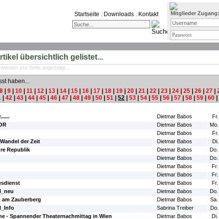
Mitglieder Zugang
Startseite
.
Downloads
.
Kontakt
ikel übersichtlich gelistet...
 werden pro Seite angezeigt...
sst haben...
8
|
9
|
10
|
11
|
12
|
13
|
14
|
15
|
16
|
17
|
18
|
19
|
20
|
21
|
22
|
23
|
24
|
25
|
26
|
27
|
1
|
42
|
43
|
44
|
45
|
46
|
47
|
48
|
49
|
50
|
51
|
52
|
53
|
54
|
55
|
56
|
57
|
58
|
59
|
60
|
#Autor:
#Da
.....
Dietmar Babos
Fr
OR
Dietmar Babos
Mo.
Dietmar Babos
Fr
Wandel der Zeit
Dietmar Babos
Di
hre Republik
Dietmar Babos
Do.
Dietmar Babos
Do.
Dietmar Babos
Fr.
Dietmar Babos
Fr.
sdienst
Dietmar Babos
Fr.
l_neu
Dietmar Babos
Do.
n am Zauberberg
Dietmar Babos
Sa.
_Info
Sabrina Treiber
Do.
e - Spannender Theaternachmittag in Wien
Dietmar Babos
Di.