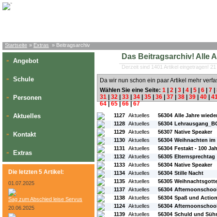
Startseite
»
Extras
» Beitragsarchiv
Das Beitragsarchiv! Alle Art
Angebot
»
Derzeit sind 1401 Artikel eingetragen! 21
Schule
»
Da wir nun schon ein paar Artikel mehr verfa
Wählen Sie eine Seite:
1
|
2
|
3
|
4
|
5
|
6
|
7
|
31
|
32
|
33
|
34
|
35
|
36
|
37
|
38
|
39
|
40
|
4
Personen
»
64
|
65
|
66
|
67
#L:
#ID:
#Rubrik:
#A:
#Titel:
Aktuelles
1127
Aktuelles
56304
Alle Jahre wieder.
»
1128
Aktuelles
56304
Lehrausgang_B
1129
Aktuelles
56307
Native Speaker
Kontakt
»
1130
Aktuelles
56304
Weihnachten im 
1131
Aktuelles
56304
Festakt - 100 Ja
Extras
»
1132
Aktuelles
56305
Elternsprechtag
1133
Aktuelles
56304
Native Speaker
Die letzten 5 Artikel:
1134
Aktuelles
56304
Stille Nacht
1135
Aktuelles
56305
Weihnachtsgotte
01.07.2025
1137
Aktuelles
56304
Afternoonschoo
1138
Aktuelles
56304
Spaß und Actio
Sag zum Abschied leise Servus
1124
Aktuelles
56304
Afternoonschool
20.06.2025
1139
Aktuelles
56304
Schuld und Sühn