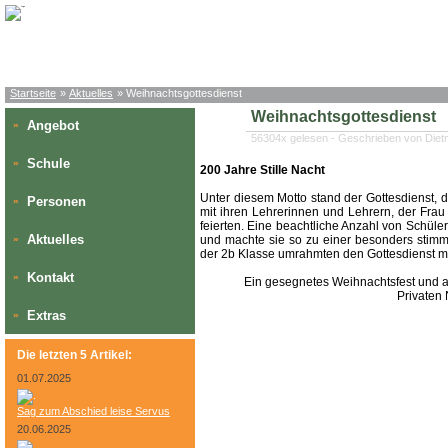
Startseite
»
Aktuelles
» Weihnachtsgottesdienst
Weihnachtsgottesdienst
Angebot
»
56304x gelesen - Geschrieben von Diet
Schule
»
200 Jahre Stille Nacht
Unter diesem Motto stand der Gottesdienst
Personen
»
mit ihren Lehrerinnen und Lehrern, der Frau
feierten.
Eine beachtliche Anzahl von Schüler
Aktuelles
»
und machte sie so zu einer besonders stim
der 2b Klasse umrahmten den Gottesdienst mu
Kontakt
»
Ein gesegnetes Weihnachtsfest und a
Privaten
Extras
»
Die letzten 5 Artikel:
01.07.2025
Sag zum Abschied leise Servus
20.06.2025