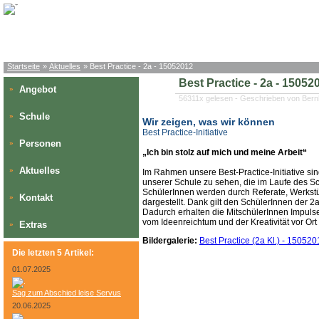
Startseite
»
Aktuelles
» Best Practice - 2a - 15052012
Best Practice - 2a - 15052
Angebot
»
56311x gelesen - Geschrieben von Bern
Schule
»
Wir zeigen, was wir können
Best Practice-Initiative
Personen
»
„Ich bin stolz auf mich und meine Arbeit“
Aktuelles
»
Im Rahmen unsere Best-Practice-Initiative si
unserer Schule zu sehen, die im Laufe des Sc
SchülerInnen werden durch Referate, Werks
Kontakt
»
dargestellt. Dank gilt den SchülerInnen der 2
Dadurch erhalten die MitschülerInnen Impulse
vom Ideenreichtum und der Kreativität vor Or
Extras
»
Bildergalerie:
Best Practice (2a Kl.) - 15052
Die letzten 5 Artikel:
01.07.2025
Sag zum Abschied leise Servus
20.06.2025