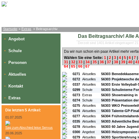
Startseite
»
Extras
» Beitragsarchiv
Das Beitragsarchiv! Alle Art
Angebot
»
Derzeit sind 1401 Artikel eingetragen! 21
Schule
»
Da wir nun schon ein paar Artikel mehr verfa
Wählen Sie eine Seite:
1
|
2
|
3
|
4
|
5
|
6
|
7
|
31
|
32
|
33
|
34
|
35
|
36
|
37
|
38
|
39
|
40
|
4
Personen
»
64
|
65
|
66
|
67
#L:
#ID:
#Rubrik:
#A:
#Titel:
Aktuelles
0271
Aktuelles
56303
Benedekkaserne 
»
0272
Aktuelles
56303
Projektwoche de
0337
Aktuelles
56303
Erste Volleyball
Kontakt
»
0299
Schule
56303
Schulinterne Fo
0273
Extras
56303
Showtraining in
Extras
»
0274
Schule
56303
Präsentation der
0275
Aktuelles
56303
WKO Preisverlei
Die letzten 5 Artikel:
0276
Aktuelles
56303
Talente-GP-Final
0277
Aktuelles
56304
Frühmittelalterd
01.07.2025
0335
Aktuelles
56303
Adventliche Be
0278
Aktuelles
56303
60 Jahre Jugend
Sag zum Abschied leise Servus
0300
Angebot
56303
Holzsymposion 
20.06.2025
0279
Aktuelles
56303
Sportlerehrung