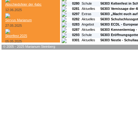
0280
Schule
56303
Keltenfest in S
Abschiedsfeier der 4abc
0281
Aktuelles
56303
Vernissage der 4
12.06.2025
0297
Extras
56303
„Macht euch au
0282
Aktuelles
56303
Schulschlussgot
Servus Marianum
0283
Angebot
56303
ECDL - European
27.05.2025
0287
Aktuelles
56303
Kennenlerntag -
0293
Schule
56303
Eröffnungsgotte
Sportfest 2025
0301
Aktuelles
56303
Nestle - Schullau
05.05.2025
© 2005 - 2025 Marianum Steinberg
Bundesheer-Tag