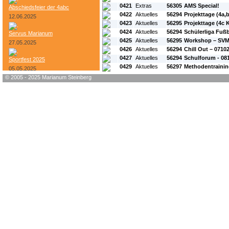
0421
Extras
56305
AMS Special!
Abschiedsfeier der 4abc
0422
Aktuelles
56294
Projekttage (4a,b
12.06.2025
0423
Aktuelles
56295
Projekttage (4c K
0424
Aktuelles
56294
Schülerliga Fußb
Servus Marianum
0425
Aktuelles
56295
Workshop – SVM
27.05.2025
0426
Aktuelles
56294
Chill Out – 0710
0427
Aktuelles
56294
Schulforum - 08
Sportfest 2025
0429
Aktuelles
56297
Methodentraining
05.05.2025
© 2005 - 2025 Marianum Steinberg
Bundesheer-Tag