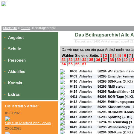
Startseite
»
Extras
» Beitragsarchiv
Das Beitragsarchiv! Alle Art
Angebot
»
Derzeit sind 1401 Artikel eingetragen! 21
Schule
»
Da wir nun schon ein paar Artikel mehr verfa
Wählen Sie eine Seite:
1
|
2
|
3
|
4
|
5
|
6
|
7
|
31
|
32
|
33
|
34
|
35
|
36
|
37
|
38
|
39
|
40
|
4
Personen
»
64
|
65
|
66
|
67
#L:
#ID:
#Rubrik:
#A:
#Titel:
Aktuelles
0408
Aktuelles
56294
Wir starten ins 
»
0409
Aktuelles
56295
Einander kennen
0410
Aktuelles
56295
SDI-Kurs (3. Kl.)
Kontakt
»
0413
Aktuelles
56298
NMS steigt
0414
Aktuelles
56295
Radwallfahrt - 2
Extras
»
0411
Aktuelles
56293
BOR-Tage (4. Kl.
0412
Aktuelles
56294
Eröffnungsgotte
Die letzten 5 Artikel:
0415
Aktuelles
56294
Klassenforum - 1
0416
Aktuelles
56295
BOR/AMS 4.Klas
01.07.2025
0417
Aktuelles
56293
Sporttag (2. Kl.)
0418
Aktuelles
56294
Museumstag (3. 
Sag zum Abschied leise Servus
0419
Aktuelles
56296
Wellnesstag (1. K
20.06.2025
0420
Aktuelles
56294
SDI-Kurs (2. Kl.)