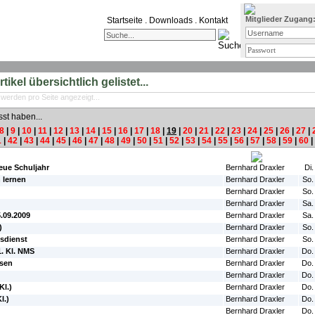
Mitglieder Zugang
Startseite
.
Downloads
.
Kontakt
ikel übersichtlich gelistet...
 werden pro Seite angezeigt...
sst haben...
8
|
9
|
10
|
11
|
12
|
13
|
14
|
15
|
16
|
17
|
18
|
19
|
20
|
21
|
22
|
23
|
24
|
25
|
26
|
27
|
1
|
42
|
43
|
44
|
45
|
46
|
47
|
48
|
49
|
50
|
51
|
52
|
53
|
54
|
55
|
56
|
57
|
58
|
59
|
60
|
#Autor:
#Da
neue Schuljahr
Bernhard Draxler
Di.
 lernen
Bernhard Draxler
So.
Bernhard Draxler
So.
Bernhard Draxler
Sa.
5.09.2009
Bernhard Draxler
Sa.
)
Bernhard Draxler
So.
sdienst
Bernhard Draxler
So.
. Kl. NMS
Bernhard Draxler
Do.
sen
Bernhard Draxler
Do.
Bernhard Draxler
Do.
Kl.)
Bernhard Draxler
Do.
l.)
Bernhard Draxler
Do.
Bernhard Draxler
Do.