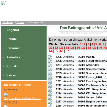
Startseite
»
Extras
» Beitragsarchiv
Das Beitragsarchiv! Alle Art
Angebot
»
Derzeit sind 1401 Artikel eingetragen! 21
Schule
»
Da wir nun schon ein paar Artikel mehr verfa
Wählen Sie eine Seite:
1
|
2
|
3
|
4
|
5
|
6
|
7
|
31
|
32
|
33
|
34
|
35
|
36
|
37
|
38
|
39
|
40
|
4
Personen
»
64
|
65
|
66
|
67
#L:
#ID:
#Rubrik:
#A:
#Titel:
Aktuelles
1205
Aktuelles
56303
Mobita
»
1206
Aktuelles
56303
Futsal-Meistersc
1207
Aktuelles
56303
Actionday
Kontakt
»
1208
Aktuelles
56303
Semesterferien
1209
Aktuelles
56303
Staatsopernbes
Extras
»
1210
Aktuelles
56303
Fasten_2020
1211
Aktuelles
56303
Fasching im Ma
Die letzten 5 Artikel:
1212
Aktuelles
56303
Tischtennis Sch
1213
Aktuelles
56303
KEL Gespräche
01.07.2025
1214
Aktuelles
56303
KEL Gespräche
1216
Aktuelles
56303
Ostern_2020
Sag zum Abschied leise Servus
1217
Aktuelles
56303
Beginn der Kar
20.06.2025
1218
Aktuelles
56303
Hochfahren der 