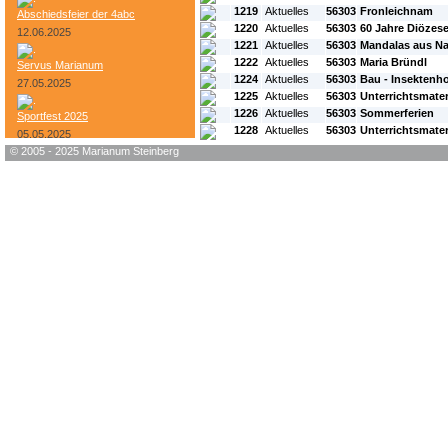
1219
Aktuelles
56303
Fronleichnam
Abschiedsfeier der 4abc
1220
Aktuelles
56303
60 Jahre Diözes
12.06.2025
1221
Aktuelles
56303
Mandalas aus Na
1222
Aktuelles
56303
Maria Bründl
Servus Marianum
1224
Aktuelles
56303
Bau - Insektenho
27.05.2025
1225
Aktuelles
56303
Unterrichtsmater
1226
Aktuelles
56303
Sommerferien
Sportfest 2025
1228
Aktuelles
56303
Unterrichtsmater
05.05.2025
© 2005 - 2025 Marianum Steinberg
Bundesheer-Tag