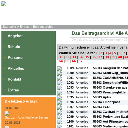
Startseite
»
Extras
» Beitragsarchiv
Das Beitragsarchiv! Alle Art
Angebot
»
Derzeit sind 1401 Artikel eingetragen! 21
Schule
»
Da wir nun schon ein paar Artikel mehr verfa
Wählen Sie eine Seite:
1
|
2
|
3
|
4
|
5
|
6
|
7
|
31
|
32
|
33
|
34
|
35
|
36
|
37
|
38
|
39
|
40
|
4
Personen
»
64
|
65
|
66
|
67
#L:
#ID:
#Rubrik:
#A:
#Titel:
Aktuelles
1089
Aktuelles
56303
Känguru der Ma
»
1090
Aktuelles
56303
Kreuzweg_Brün
1091
Aktuelles
56303
ZUSAMMEN:ÖST
Kontakt
»
1092
Aktuelles
56303
DemokratieWEBs
1093
Aktuelles
56303
Osterkerzen aus 
Extras
»
1094
Aktuelles
56303
Kreuzwegbilder
1095
Aktuelles
56303
Aptis
Die letzten 5 Artikel:
1096
Aktuelles
56304
Finanzpass
1097
Aktuelles
56303
ECDL
01.07.2025
1098
Aktuelles
56303
Zweirad im Stra
1099
Aktuelles
56303
Projekttage Salz
Sag zum Abschied leise Servus
1100
Aktuelles
56303
Auf Pfingsten vo
20.06.2025
1101
Aktuelles
56303
Medienkompete