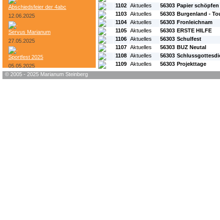
1102
Aktuelles
56303
Papier schöpfen
Abschiedsfeier der 4abc
1103
Aktuelles
56303
Burgenland - Tou
12.06.2025
1104
Aktuelles
56303
Fronleichnam
1105
Aktuelles
56303
ERSTE HILFE
Servus Marianum
1106
Aktuelles
56303
Schulfest
27.05.2025
1107
Aktuelles
56303
BUZ Neutal
1108
Aktuelles
56303
Schlussgottesdi
Sportfest 2025
1109
Aktuelles
56303
Projekttage
05.05.2025
© 2005 - 2025 Marianum Steinberg
Bundesheer-Tag