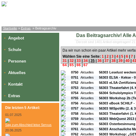
Startseite
»
Extras
» Beitragsarchiv
Das Beitragsarchiv! Alle Art
Angebot
»
Derzeit sind 1401 Artikel eingetragen! 21
Schule
»
Da wir nun schon ein paar Artikel mehr verfa
Wählen Sie eine Seite:
1
|
2
|
3
|
4
|
5
|
6
|
7
|
31
|
32
|
33
|
34
|
35
|
36
|
37
|
38
|
39
|
40
|
4
Personen
»
64
|
65
|
66
|
67
#L:
#ID:
#Rubrik:
#A:
#Titel:
Aktuelles
0750
Aktuelles
56303
Leselust wecken
»
0751
Aktuelles
56303
ELSA - Kekse - 
0752
Aktuelles
56303
eLSA-Zertifizier
Kontakt
»
0753
Aktuelles
56303
Theaterfahrt (4. 
0754
Aktuelles
56304
Schulolympics T
Extras
»
0755
Aktuelles
56303
Workshop 2b (Tei
0756
Aktuelles
56303
eBook SCHILF -
Die letzten 5 Artikel:
0757
Aktuelles
56303
WiSpoWo (2. & 3.
0758
Aktuelles
56303
Theaterfahrt (1. 
01.07.2025
0759
Aktuelles
56303
WebQuest 2013 (
0760
Aktuelles
56303
Osterbesinnung
Sag zum Abschied leise Servus
0761
Aktuelles
56303
Anschauliche Ma
20.06.2025
0762
Aktuelles
56303
Workshop: „GET 