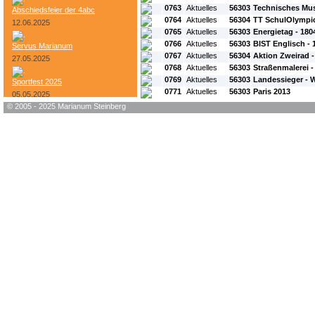
0763
Aktuelles
56303
Technisches Mus
Abschiedsfeier der 4abc
0764
Aktuelles
56304
TT SchulOlympi
12.06.2025
0765
Aktuelles
56303
Energietag - 180
0766
Aktuelles
56303
BIST Englisch - 
Servus Marianum
0767
Aktuelles
56304
Aktion Zweirad 
27.05.2025
0768
Aktuelles
56303
Straßenmalerei -
0769
Aktuelles
56303
Landessieger - 
Sportfest 2025
0771
Aktuelles
56303
Paris 2013
05.05.2025
© 2005 - 2025 Marianum Steinberg
Bundesheer-Tag