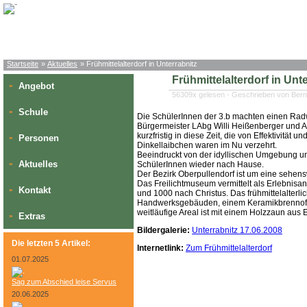
Startseite
»
Aktuelles
» Frühmittelalterdorf in Unterrabnitz
Frühmittelalterdorf in Unt
Angebot
»
56309x gelesen - Geschrieben von Bern
Schule
»
Die SchülerInnen der 3.b machten einen Rad
Bürgermeister LAbg Willi Heißenberger und A
kurzfristig in diese Zeit, die von Effektivität
Personen
»
Dinkellaibchen waren im Nu verzehrt.
Beeindruckt von der idyllischen Umgebung und
Aktuelles
»
SchülerInnen wieder nach Hause.
Der Bezirk Oberpullendorf ist um eine sehensw
Das Freilichtmuseum vermittelt als Erlebnisa
Kontakt
»
und 1000 nach Christus. Das frühmittelalterli
Handwerksgebäuden, einem Keramikbrennofe
weitläufige Areal ist mit einem Holzzaun aus
Extras
»
Bildergalerie:
Unterrabnitz 17.06.2008
Die letzten 5 Artikel:
Internetlink:
Zum Frühmittelalterdorf
01.07.2025
Sag zum Abschied leise Servus
20.06.2025