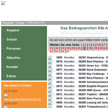
Startseite
»
Extras
» Beitragsarchiv
Das Beitragsarchiv! Alle Art
Angebot
»
Derzeit sind 1401 Artikel eingetragen! 21
Schule
»
Da wir nun schon ein paar Artikel mehr verfa
Wählen Sie eine Seite:
1
|
2
|
3
|
4
|
5
|
6
|
7
|
31
|
32
|
33
|
34
|
35
|
36
|
37
|
38
|
39
|
40
|
4
Personen
»
64
|
65
|
66
|
67
#L:
#ID:
#Rubrik:
#A:
#Titel:
Aktuelles
0680
Aktuelles
56294
Siegerehrung - 
»
0679
Aktuelles
56299
Best Practice - 2
0678
Aktuelles
56293
Sister Act - 070
Kontakt
»
0677
Aktuelles
56296
Rock Oratorium 
0676
Aktuelles
56296
Big Challenge - 
Extras
»
0675
Aktuelles
56297
Best Practice - 
0674
Aktuelles
56296
Schülerparlamen
Die letzten 5 Artikel:
0673
Aktuelles
56293
English-Project
0672
Aktuelles
56298
NMS Quest - 270
01.07.2025
0671
Aktuelles
56297
Töpfern - 26042
0670
Aktuelles
56300
Best Practice - 
Sag zum Abschied leise Servus
0669
Aktuelles
56298
Lesung mit Jutta
20.06.2025
0668
Aktuelles
56293
Theaterbesuch (1