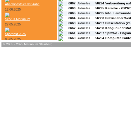
0667
Aktuelles
56294
Vorbereitung au
Abschiedsfeier der 4abc
0666
Aktuelles
56295
Karaoke - 28032
12.06.2025
0665
Aktuelles
56295
Info: Laufwunde
0664
Aktuelles
56300
Praxisnaher Werk
Servus Marianum
0663
Aktuelles
56297
Präsentation (2a 
27.05.2025
0662
Aktuelles
56298
Känguru der Ma
0661
Aktuelles
56297
SpraWo - Englan
Sportfest 2025
0660
Aktuelles
56294
Computer Contes
05.05.2025
© 2005 - 2025 Marianum Steinberg
Bundesheer-Tag