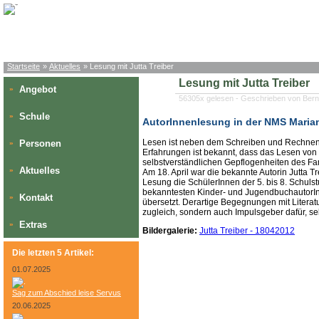
Startseite
»
Aktuelles
» Lesung mit Jutta Treiber
Lesung mit Jutta Treiber
Angebot
»
56305x gelesen - Geschrieben von Bern
Schule
»
AutorInnenlesung in der NMS Maria
Lesen ist neben dem Schreiben und Rechnen 
Personen
»
Erfahrungen ist bekannt, dass das Lesen von
selbstverständlichen Gepflogenheiten des F
Aktuelles
»
Am 18. April war die bekannte Autorin Jutta T
Lesung die SchülerInnen der 5. bis 8. Schulstu
bekanntesten Kinder- und JugendbuchautorInn
Kontakt
»
übersetzt. Derartige Begegnungen mit Literatu
zugleich, sondern auch Impulsgeber dafür, se
Extras
»
Bildergalerie:
Jutta Treiber - 18042012
Die letzten 5 Artikel:
01.07.2025
Sag zum Abschied leise Servus
20.06.2025