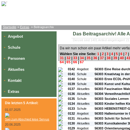
Startseite
»
Extras
» Beitragsarchiv
Das Beitragsarchiv! Alle Art
Angebot
»
Derzeit sind 1401 Artikel eingetragen! 21
Schule
»
Da wir nun schon ein paar Artikel mehr verfa
Wählen Sie eine Seite:
1
|
2
|
3
|
4
|
5
|
6
|
7
|
31
|
32
|
33
|
34
|
35
|
36
|
37
|
38
|
39
|
40
|
4
Personen
»
64
|
65
|
66
|
67
#L:
#ID:
#Rubrik:
#A:
#Titel:
Aktuelles
0142
Angebot
56303
Eine Reise durc
»
0141
Schule
56303
Kreativtag in der
0140
Schule
56303
Erste ECDL-Prüf
Kontakt
»
0139
Schule
56303
Kunst und Kultu
0137
Aktuelles
56303
Faszination Wal
Extras
»
0136
Aktuelles
56304
Vorweihnachtlic
0135
Schule
56303
Soziales Lernen 
Die letzten 5 Artikel:
0134
Aktuelles
56303
Kinder helfen K
0133
Schule
56303
HEBENSTREIT-Ge
01.07.2025
0132
Angebot
56303
Hallenturnier in
0131
Aktuelles
56303
Schritt für Schri
Sag zum Abschied leise Servus
0130
Aktuelles
56303
Kunstkalender 3
20.06.2025
0129
Angebot
56303
Orientierungstag