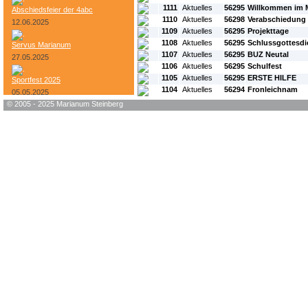
1111
Aktuelles
56295
Willkommen im 
Abschiedsfeier der 4abc
1110
Aktuelles
56298
Verabschiedung 
12.06.2025
1109
Aktuelles
56295
Projekttage
1108
Aktuelles
56295
Schlussgottesdi
Servus Marianum
1107
Aktuelles
56295
BUZ Neutal
27.05.2025
1106
Aktuelles
56295
Schulfest
1105
Aktuelles
56295
ERSTE HILFE
Sportfest 2025
1104
Aktuelles
56294
Fronleichnam
05.05.2025
© 2005 - 2025 Marianum Steinberg
Bundesheer-Tag