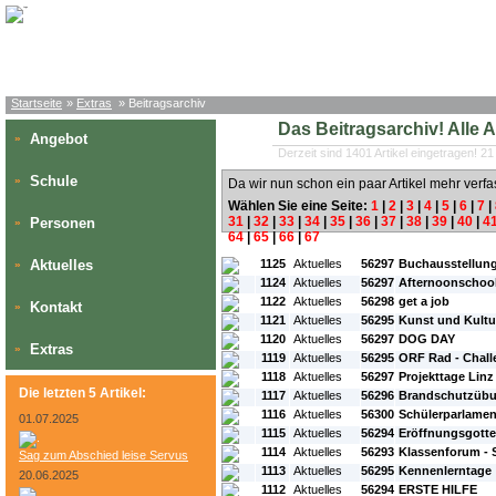
Startseite
»
Extras
» Beitragsarchiv
Das Beitragsarchiv! Alle Art
Angebot
»
Derzeit sind 1401 Artikel eingetragen! 21
Schule
»
Da wir nun schon ein paar Artikel mehr verfa
Wählen Sie eine Seite:
1
|
2
|
3
|
4
|
5
|
6
|
7
|
31
|
32
|
33
|
34
|
35
|
36
|
37
|
38
|
39
|
40
|
4
Personen
»
64
|
65
|
66
|
67
#L:
#ID:
#Rubrik:
#A:
#Titel:
Aktuelles
1125
Aktuelles
56297
Buchausstellun
»
1124
Aktuelles
56297
Afternoonschool
1122
Aktuelles
56298
get a job
Kontakt
»
1121
Aktuelles
56295
Kunst und Kultu
1120
Aktuelles
56297
DOG DAY
Extras
»
1119
Aktuelles
56295
ORF Rad - Chall
1118
Aktuelles
56297
Projekttage Linz
Die letzten 5 Artikel:
1117
Aktuelles
56296
Brandschutzüb
1116
Aktuelles
56300
Schülerparlamen
01.07.2025
1115
Aktuelles
56294
Eröffnungsgotte
1114
Aktuelles
56293
Klassenforum - 
Sag zum Abschied leise Servus
1113
Aktuelles
56295
Kennenlerntage
20.06.2025
1112
Aktuelles
56294
ERSTE HILFE