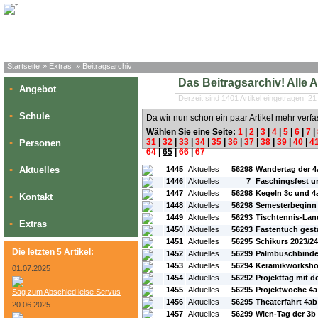
Startseite
»
Extras
» Beitragsarchiv
Das Beitragsarchiv! Alle Art
Angebot
»
Derzeit sind 1401 Artikel eingetragen! 21
Schule
»
Da wir nun schon ein paar Artikel mehr verfa
Wählen Sie eine Seite:
1
|
2
|
3
|
4
|
5
|
6
|
7
|
31
|
32
|
33
|
34
|
35
|
36
|
37
|
38
|
39
|
40
|
4
Personen
»
64
|
65
|
66
|
67
#L:
#ID:
#Rubrik:
#A:
#Titel:
Aktuelles
1445
Aktuelles
56298
Wandertag der 4
»
1446
Aktuelles
7
Faschingsfest u
1447
Aktuelles
56298
Kegeln 3c und 4
Kontakt
»
1448
Aktuelles
56298
Semesterbeginn
1449
Aktuelles
56293
Tischtennis-Lan
Extras
»
1450
Aktuelles
56293
Fastentuch gest
1451
Aktuelles
56295
Schikurs 2023/24
Die letzten 5 Artikel:
1452
Aktuelles
56299
Palmbuschbinde
1453
Aktuelles
56294
Keramikworksho
01.07.2025
1454
Aktuelles
56292
Projekttag mit 
1455
Aktuelles
56295
Projektwoche 4a
Sag zum Abschied leise Servus
1456
Aktuelles
56295
Theaterfahrt 4ab
20.06.2025
1457
Aktuelles
56299
Wien-Tag der 3b