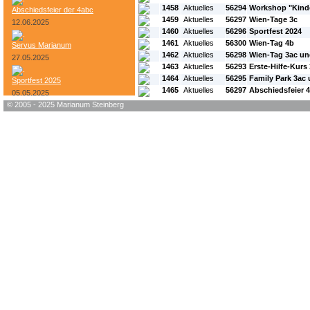
1458
Aktuelles
56294
Workshop "Kinde
Abschiedsfeier der 4abc
1459
Aktuelles
56297
Wien-Tage 3c
12.06.2025
1460
Aktuelles
56296
Sportfest 2024
1461
Aktuelles
56300
Wien-Tag 4b
Servus Marianum
1462
Aktuelles
56298
Wien-Tag 3ac un
27.05.2025
1463
Aktuelles
56293
Erste-Hilfe-Kurs
1464
Aktuelles
56295
Family Park 3ac 
Sportfest 2025
1465
Aktuelles
56297
Abschiedsfeier 
05.05.2025
© 2005 - 2025 Marianum Steinberg
Bundesheer-Tag