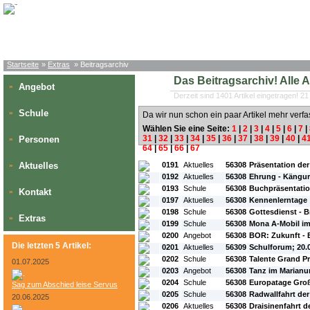
Startseite
»
Extras
» Beitragsarchiv
Das Beitragsarchiv! Alle Art
Angebot
»
Derzeit sind 1401 Artikel eingetragen! 21
Schule
»
Da wir nun schon ein paar Artikel mehr verfa
Wählen Sie eine Seite:
1
|
2
|
3
|
4
|
5
|
6
|
7
|
31
|
32
|
33
|
34
|
35
|
36
|
37
|
38
|
39
|
40
|
4
Personen
»
64
|
65
|
66
|
67
#L:
#ID:
#Rubrik:
#A:
#Titel:
Aktuelles
0191
Aktuelles
56308
Präsentation de
»
0192
Aktuelles
56308
Ehrung - Kängur
0193
Schule
56308
Buchpräsentatio
Kontakt
»
0197
Aktuelles
56308
Kennenlerntage
0198
Schule
56308
Gottesdienst - B
Extras
»
0199
Schule
56308
Mona A-Mobil im
0200
Angebot
56308
BOR: Zukunft - 
Die letzten 5 Artikel:
0201
Aktuelles
56309
Schulforum; 20.
0202
Schule
56308
Talente Grand Pr
01.07.2025
0203
Angebot
56308
Tanz im Marian
0204
Schule
56308
Europatage Groß
Sag zum Abschied leise Servus
0205
Schule
56308
Radwallfahrt der
20.06.2025
0206
Aktuelles
56308
Draisinenfahrt d