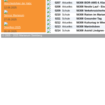
0207
Aktuelles
56308
BOR-AMS 4. Kla
Abschiedsfeier der 4abc
0208
Aktuelles
56308
Nestle Lauf - Ei
12.06.2025
0209
Schule
56308
Verkehrssicherhe
0210
Schule
56308
Ratten im Mari
Servus Marianum
0211
Schule
56308
Gesunder Tag
27.05.2025
0212
Aktuelles
56308
Kulturtag in Wie
0213
Aktuelles
56308
Martiniloben
Sportfest 2025
0214
Schule
56308
Astrid Lindgren 
05.05.2025
© 2005 - 2025 Marianum Steinberg
Bundesheer-Tag