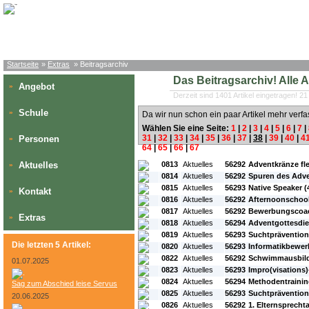
Startseite
»
Extras
» Beitragsarchiv
Das Beitragsarchiv! Alle Art
Angebot
»
Derzeit sind 1401 Artikel eingetragen! 21
Schule
»
Da wir nun schon ein paar Artikel mehr verfa
Wählen Sie eine Seite:
1
|
2
|
3
|
4
|
5
|
6
|
7
|
31
|
32
|
33
|
34
|
35
|
36
|
37
|
38
|
39
|
40
|
4
Personen
»
64
|
65
|
66
|
67
#L:
#ID:
#Rubrik:
#A:
#Titel:
Aktuelles
0813
Aktuelles
56292
Adventkränze fl
»
0814
Aktuelles
56292
Spuren des Adv
0815
Aktuelles
56293
Native Speaker (4
Kontakt
»
0816
Aktuelles
56292
Afternoonschool
0817
Aktuelles
56292
Bewerbungscoac
Extras
»
0818
Aktuelles
56294
Adventgottesdie
0819
Aktuelles
56293
Suchtprävention 
Die letzten 5 Artikel:
0820
Aktuelles
56293
Informatikbewer
0822
Aktuelles
56292
Schwimmausbild
01.07.2025
0823
Aktuelles
56293
Impro(visations
0824
Aktuelles
56294
Methodentrainin
Sag zum Abschied leise Servus
0825
Aktuelles
56293
Suchtprävention
20.06.2025
0826
Aktuelles
56292
1. Elternsprecht