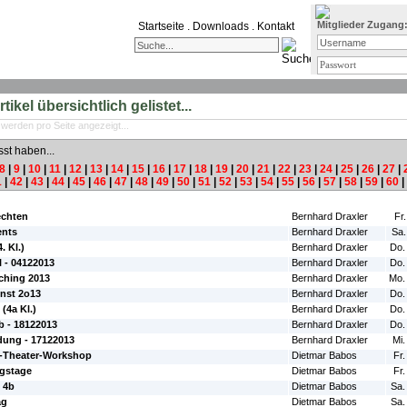
Mitglieder Zugang
Startseite
.
Downloads
.
Kontakt
ikel übersichtlich gelistet...
 werden pro Seite angezeigt...
sst haben...
8
|
9
|
10
|
11
|
12
|
13
|
14
|
15
|
16
|
17
|
18
|
19
|
20
|
21
|
22
|
23
|
24
|
25
|
26
|
27
|
1
|
42
|
43
|
44
|
45
|
46
|
47
|
48
|
49
|
50
|
51
|
52
|
53
|
54
|
55
|
56
|
57
|
58
|
59
|
60
|
#Autor:
#Da
echten
Bernhard Draxler
Fr
ents
Bernhard Draxler
Sa.
. Kl.)
Bernhard Draxler
Do.
 - 04122013
Bernhard Draxler
Do.
hing 2013
Bernhard Draxler
Mo.
nst 2o13
Bernhard Draxler
Do.
(4a Kl.)
Bernhard Draxler
Do.
b - 18122013
Bernhard Draxler
Do.
ung - 17122013
Bernhard Draxler
Mi.
)-Theater-Workshop
Dietmar Babos
Fr.
gstage
Dietmar Babos
Fr.
 4b
Dietmar Babos
Sa.
ag
Dietmar Babos
Sa.