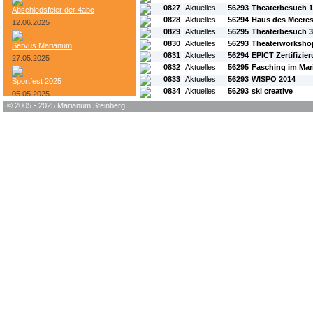
0827
Aktuelles
56293
Theaterbesuch 1
Abschiedsfeier der 4abc
0828
Aktuelles
56294
Haus des Meere
12.06.2025
0829
Aktuelles
56295
Theaterbesuch 3
0830
Aktuelles
56293
Theaterworkshop
Servus Marianum
0831
Aktuelles
56294
EPICT Zertifizie
27.05.2025
0832
Aktuelles
56295
Fasching im Ma
0833
Aktuelles
56293
WISPO 2014
Sportfest 2025
0834
Aktuelles
56293
ski creative
05.05.2025
© 2005 - 2025 Marianum Steinberg
Bundesheer-Tag