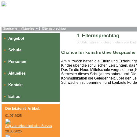
Startseite
»
Aktuelles
» 1. Elternsprechtag
1. Elternsprechtag
Angebot
»
56304x gelesen - Geschrieben von Die
Schule
»
Chance für konstruktive Gespräche
Am Mittwoch hatten die Eltern und Erziehungsb
Personen
»
Kinder über die schulischen Leistungen, das
Das für die Neue Mittelschule vorgesehene „K
Aktuelles
»
Semester dieses Schuljahres anberaumt. Die 
Kommunikation die Gelegenheit, über den Lernf
Schwächen zu benennen und konkrete Förde
Kontakt
»
Extras
»
Die letzten 5 Artikel:
01.07.2025
Sag zum Abschied leise Servus
20.06.2025