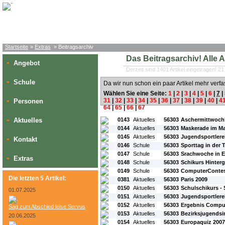
Startseite
»
Extras
» Beitragsarchiv
Das Beitragsarchiv! Alle Art
Angebot
»
Derzeit sind 1401 Artikel eingetragen! 21
Schule
»
Da wir nun schon ein paar Artikel mehr verfa
Wählen Sie eine Seite:
1
|
2
|
3
|
4
|
5
|
6
|
7
|
31
|
32
|
33
|
34
|
35
|
36
|
37
|
38
|
39
|
40
|
4
Personen
»
64
|
65
|
66
|
67
#L:
#ID:
#Rubrik:
#A:
#Titel:
Aktuelles
0143
Aktuelles
56303
Aschermittwoch
»
0144
Aktuelles
56303
Maskerade im M
0145
Aktuelles
56303
Jugendsportlere
Kontakt
»
0146
Schule
56303
Sporttag in der
0147
Schule
56303
Srachwoche in 
Extras
»
0148
Schule
56303
Schikurs Hinter
0149
Schule
56303
ComputerContes
Die letzten 5 Artikel:
0381
Aktuelles
56303
Paris 2009
0150
Aktuelles
56303
Schulschikurs - 
01.07.2025
0151
Aktuelles
56303
Jugendsportlere
0152
Aktuelles
56303
Ergebnis Comput
Sag zum Abschied leise Servus
0153
Aktuelles
56303
Bezirksjugends
20.06.2025
0154
Aktuelles
56303
Europaquiz 2007