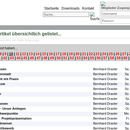
Mitglieder Zugang
Startseite
.
Downloads
.
Kontakt
ikel übersichtlich gelistet...
 werden pro Seite angezeigt...
sst haben...
8
|
9
|
10
|
11
|
12
|
13
|
14
|
15
|
16
|
17
|
18
|
19
|
20
|
21
|
22
|
23
|
24
|
25
|
26
|
27
|
1
|
42
|
43
|
44
|
45
|
46
|
47
|
48
|
49
|
50
|
51
|
52
|
53
|
54
|
55
|
56
|
57
|
58
|
59
|
60
|
#Autor:
#Da
ssen
Bernhard Draxler
Sa.
senstadt
Bernhard Draxler
Sa.
it mit Praxis
Bernhard Draxler
Sa.
anum
Bernhard Draxler
So.
Bernhard Draxler
So.
n
Bernhard Draxler
So.
Bernhard Draxler
So.
ionen
Bernhard Draxler
Sa.
- Unser Anliegen
Bernhard Draxler
Di.
chwerpunkte
Bernhard Draxler
Mo.
- Projektpräsentation
Bernhard Draxler
Fr
Internet
Bernhard Draxler
Sa.
ettbewerb
Bernhard Draxler
Sa.