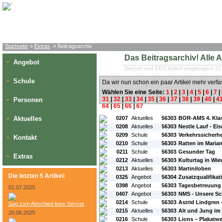
Startseite
»
Extras
» Beitragsarchiv
Das Beitragsarchiv! Alle Art
Angebot
»
Derzeit sind 1401 Artikel eingetragen! 21
Schule
»
Da wir nun schon ein paar Artikel mehr verfa
Wählen Sie eine Seite:
1
|
2
|
3
|
4
|
5
|
6
|
7
|
31
|
32
|
33
|
34
|
35
|
36
|
37
|
38
|
39
|
40
|
4
Personen
»
64
|
65
|
66
|
67
#L:
#ID:
#Rubrik:
#A:
#Titel:
Aktuelles
0207
Aktuelles
56303
BOR-AMS 4. Kla
»
0208
Aktuelles
56303
Nestle Lauf - Ei
0209
Schule
56303
Verkehrssicherhe
Kontakt
»
0210
Schule
56303
Ratten im Mari
0211
Schule
56303
Gesunder Tag
Extras
»
0212
Aktuelles
56303
Kulturtag in Wie
0213
Aktuelles
56303
Martiniloben
Die letzten 5 Artikel:
0325
Angebot
56304
Zusatzqualifikat
0398
Angebot
56303
Tagesbetreuung 
01.07.2025
0407
Angebot
56303
NMS - Unsere S
0214
Schule
56303
Astrid Lindgren 
Sag zum Abschied leise Servus
0215
Aktuelles
56303
Alt und Jung im 
20.06.2025
0216
Schule
56303
Lions – Plakatw