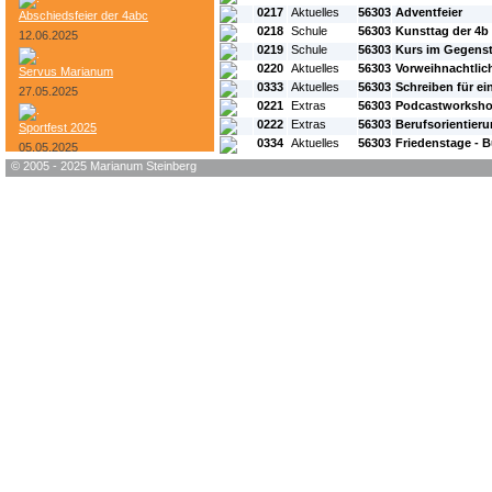
0217
Aktuelles
56303
Adventfeier
Abschiedsfeier der 4abc
0218
Schule
56303
Kunsttag der 4b
12.06.2025
0219
Schule
56303
Kurs im Gegens
0220
Aktuelles
56303
Vorweihnachtlic
Servus Marianum
0333
Aktuelles
56303
Schreiben für e
27.05.2025
0221
Extras
56303
Podcastworksh
0222
Extras
56303
Berufsorientieru
Sportfest 2025
0334
Aktuelles
56303
Friedenstage - B
05.05.2025
© 2005 - 2025 Marianum Steinberg
Bundesheer-Tag