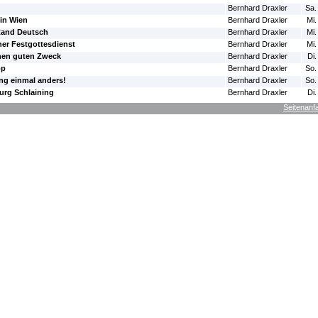
Bernhard Draxler
Sa.
 in Wien
Bernhard Draxler
Mi.
tand Deutsch
Bernhard Draxler
Mi.
her Festgottesdienst
Bernhard Draxler
Mi.
inen guten Zweck
Bernhard Draxler
Di.
op
Bernhard Draxler
So.
ng einmal anders!
Bernhard Draxler
So.
urg Schlaining
Bernhard Draxler
Di.
Seitenanf