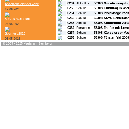
0294
Aktuelles
56308
Orientierungsta
Abschiedsfeier der 4abc
0250
Schule
56308
Kulturtag in Wie
12.06.2025
0251
Schule
56308
Projekttage Pari
0252
Schule
56308
ASVÖ Schultalen
Servus Marianum
0253
Schule
56308
Kunterbunt zus
27.05.2025
0339
Personen
56308
Treffen mit Lern
0254
Schule
56308
Känguru der Ma
Sportfest 2025
0255
Schule
56308
Fürstenfeld 2008
05.05.2025
© 2005 - 2025 Marianum Steinberg
Bundesheer-Tag