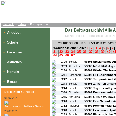
Startseite
»
Extras
» Beitragsarchiv
Das Beitragsarchiv! Alle Art
Angebot
»
Derzeit sind 1401 Artikel eingetragen! 21
Schule
»
Da wir nun schon ein paar Artikel mehr verfa
Wählen Sie eine Seite:
1
|
2
|
3
|
4
|
5
|
6
|
7
|
31
|
32
|
33
|
34
|
35
|
36
|
37
|
38
|
39
|
40
|
4
Personen
»
64
|
65
|
66
|
67
#L:
#ID:
#Rubrik:
#A:
#Titel:
Aktuelles
0305
Schule
56308
Spielerisches 
»
0239
Aktuelles
56308
NOVUM-Verlag -
0240
Schule
56309
Wieder Tischten
Kontakt
»
0241
Personen
56308
RPI Besinnungs
0242
Schule
56308
Treffpunkt im Li
Extras
»
0243
Schule
56308
1. Treffen unser
0244
Schule
56308
Tag des Volleyba
Die letzten 5 Artikel:
0340
Aktuelles
56309
Eurocompetitio
0245
Aktuelles
56308
Girls-day / Boys
01.07.2025
0246
Schule
56308
Best School – W
0332
Angebot
56309
Formen neuer Le
Sag zum Abschied leise Servus
0248
Schule
56308
Lesemonat April 
20.06.2025
0249
Schule
56308
Pädagogischer T