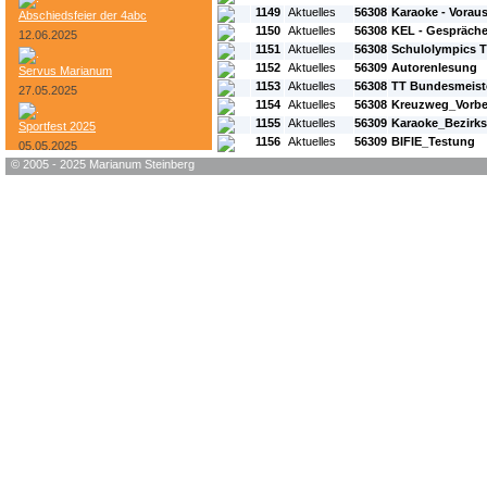
1149
Aktuelles
56308
Karaoke - Vorau
Abschiedsfeier der 4abc
1150
Aktuelles
56308
KEL - Gespräch
12.06.2025
1151
Aktuelles
56308
Schulolympics T
1152
Aktuelles
56309
Autorenlesung
Servus Marianum
1153
Aktuelles
56308
TT Bundesmeiste
27.05.2025
1154
Aktuelles
56308
Kreuzweg_Vorber
1155
Aktuelles
56309
Karaoke_Bezirk
Sportfest 2025
1156
Aktuelles
56309
BIFIE_Testung
05.05.2025
© 2005 - 2025 Marianum Steinberg
Bundesheer-Tag