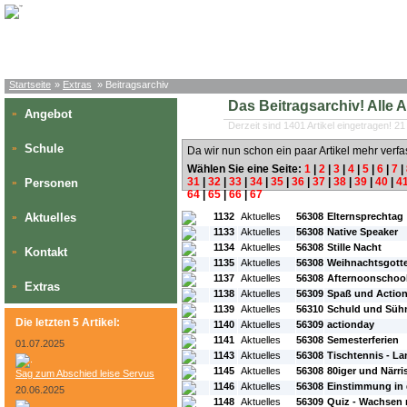
Startseite
»
Extras
» Beitragsarchiv
Das Beitragsarchiv! Alle Art
Angebot
»
Derzeit sind 1401 Artikel eingetragen! 21
Schule
»
Da wir nun schon ein paar Artikel mehr verfa
Wählen Sie eine Seite:
1
|
2
|
3
|
4
|
5
|
6
|
7
|
31
|
32
|
33
|
34
|
35
|
36
|
37
|
38
|
39
|
40
|
4
Personen
»
64
|
65
|
66
|
67
#L:
#ID:
#Rubrik:
#A:
#Titel:
Aktuelles
1132
Aktuelles
56308
Elternsprechtag
»
1133
Aktuelles
56308
Native Speaker
1134
Aktuelles
56308
Stille Nacht
Kontakt
»
1135
Aktuelles
56308
Weihnachtsgotte
1137
Aktuelles
56308
Afternoonschoo
Extras
»
1138
Aktuelles
56309
Spaß und Actio
1139
Aktuelles
56310
Schuld und Sühn
Die letzten 5 Artikel:
1140
Aktuelles
56309
actionday
1141
Aktuelles
56308
Semesterferien
01.07.2025
1143
Aktuelles
56308
Tischtennis - La
1145
Aktuelles
56308
80iger und Närri
Sag zum Abschied leise Servus
1146
Aktuelles
56308
Einstimmung in 
20.06.2025
1148
Aktuelles
56309
Quiz - Wachsen 