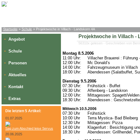
Startseite
»
Schule
» Projektwoche in Villach - Landskorn 4A
Projektwoche in Villach -
Angebot
»
56310x gelesen - Geschrieben von Bern
Schule
»
Montag 8.5.2006
11:00 Uhr:
Villacher Brauerei : Führung 
12:00 Uhr:
Mc Donald’s
Personen
»
14:00 Uhr:
Fahrzeugmuseum in Villach
18:00 Uhr:
Abendessen (Salatbuffet, Su
Aktuelles
»
Dienstag 9.5.2006
07:30 Uhr:
Frühstück - Buffet
Kontakt
»
09:30 Uhr:
Affenberg - Landskron
12:00 Uhr:
Mittagessen: SpagettiVelden
Extras
»
18:30 Uhr:
Abendessen : Geschnetzelt
Mittwoch 10.5.2006
Die letzten 5 Artikel:
07:30 Uhr
Frühstück
10:00 Uhr
Terra Mystica- Bad Bleiberg
01.07.2025
12:30 Uhr
Mittagessen: Pizza
14:00 Uhr
Klagenfurt : Besichtigung un
Sag zum Abschied leise Servus
18:30 Uhr
Abendessen: Grillhendel, P
20.06.2025