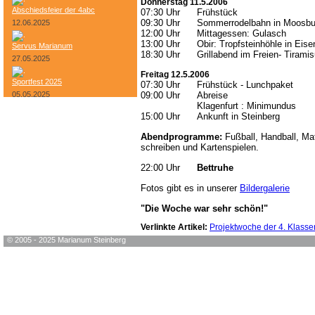
Donnerstag 11.5.2006
Abschiedsfeier der 4abc
07:30 Uhr
Frühstück
09:30 Uhr
Sommerrodelbahn in Moosbu
12.06.2025
12:00 Uhr
Mittagessen: Gulasch
13:00 Uhr
Obir: Tropfsteinhöhle in Eis
Servus Marianum
18:30 Uhr
Grillabend im Freien- Tirami
27.05.2025
Freitag 12.5.2006
Sportfest 2025
07:30 Uhr
Frühstück - Lunchpaket
05.05.2025
09:00 Uhr
Abreise
Klagenfurt : Minimundus
15:00 Uhr
Ankunft in Steinberg
Bundesheer-Tag
Abendprogramme:
Fußball, Handball, Mat
schreiben und Kartenspielen.
22:00 Uhr
Bettruhe
Fotos gibt es in unserer
Bildergalerie
"Die Woche war sehr schön!"
Verlinkte Artikel:
Projektwoche der 4. Klasse
© 2005 - 2025 Marianum Steinberg