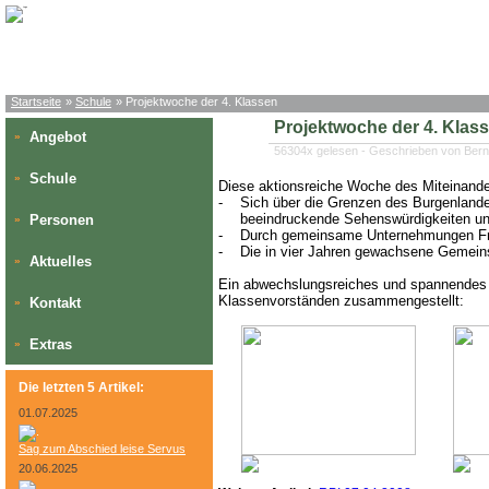
Startseite
»
Schule
» Projektwoche der 4. Klassen
Projektwoche der 4. Klas
Angebot
»
56304x gelesen - Geschrieben von Ber
Schule
»
Diese aktionsreiche Woche des Miteinander
-
Sich über die Grenzen des Burgenland
beeindruckende Sehenswürdigkeiten un
Personen
»
-
Durch gemeinsame Unternehmungen Fre
-
Die in vier Jahren gewachsene Gemeins
Aktuelles
»
Ein abwechslungsreiches und spannendes
Klassenvorständen zusammengestellt:
Kontakt
»
Extras
»
Die letzten 5 Artikel:
01.07.2025
Sag zum Abschied leise Servus
20.06.2025