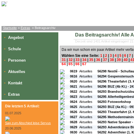
Startseite
»
Extras
» Beitragsarchiv
Das Beitragsarchiv! Alle Art
Angebot
»
Derzeit sind 1401 Artikel eingetragen! 21
Schule
»
Da wir nun schon ein paar Artikel mehr verfa
Wählen Sie eine Seite:
1
|
2
|
3
|
4
|
5
|
6
|
7
|
31
|
32
|
33
|
34
|
35
|
36
|
37
|
38
|
39
|
40
|
4
Personen
»
64
|
65
|
66
|
67
#L:
#ID:
#Rubrik:
#A:
#Titel:
Aktuelles
0619
Aktuelles
56298
Nestlé - Schulla
»
0616
Aktuelles
56294
Gespenstersuche 
0620
Aktuelles
56296
Theaterfahrt (3. K
Kontakt
»
0621
Aktuelles
56296
BUZ (4b Kl.) - 2
0622
Aktuelles
56293
Brandschutzübu
Extras
»
0623
Aktuelles
56295
Allerheiligenbe
0624
Aktuelles
56293
Fotoworkshop
Die letzten 5 Artikel:
0625
Aktuelles
56293
BUZ (4a Kl.) - 09
0626
Aktuelles
56293
Theaterfahrt (2. 
01.07.2025
0627
Aktuelles
56295
Methodentrainin
0628
Aktuelles
56293
Native Speaker -
Sag zum Abschied leise Servus
0629
Aktuelles
56293
Adventkränze B
20.06.2025
0630
Aktuelles
56292
Adventfeier (1. K