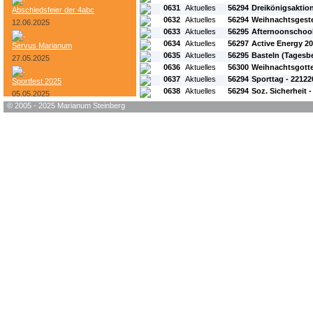
0631
Aktuelles
56294
Dreikönigsaktion 
Abschiedsfeier der 4abc
0632
Aktuelles
56294
Weihnachtsgest
12.06.2025
0633
Aktuelles
56295
Afternoonschool
0634
Aktuelles
56297
Active Energy 20
Servus Marianum
0635
Aktuelles
56295
Basteln (Tagesb
27.05.2025
0636
Aktuelles
56300
Weihnachtsgotte
0637
Aktuelles
56294
Sporttag - 22122
Sportfest 2025
0638
Aktuelles
56294
Soz. Sicherheit 
05.05.2025
© 2005 - 2025 Marianum Steinberg
Bundesheer-Tag