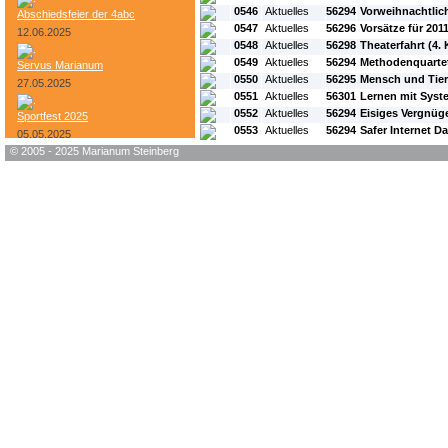
0546
Aktuelles
56294
Vorweihnachtlic
Abschiedsfeier der 4abc
0547
Aktuelles
56296
Vorsätze für 201
12.06.2025
0548
Aktuelles
56298
Theaterfahrt (4. K
0549
Aktuelles
56294
Methodenquartett
Servus Marianum
0550
Aktuelles
56295
Mensch und Tier
27.05.2025
0551
Aktuelles
56301
Lernen mit Syst
0552
Aktuelles
56294
Eisiges Vergnüg
Sportfest 2025
0553
Aktuelles
56294
Safer Internet D
05.05.2025
© 2005 - 2025 Marianum Steinberg
Bundesheer-Tag