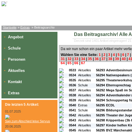
Startseite
»
Extras
» Beitragsarchiv
Das Beitragsarchiv! Alle Art
Angebot
»
Derzeit sind 1401 Artikel eingetragen! 21
Schule
»
Da wir nun schon ein paar Artikel mehr verfa
Wählen Sie eine Seite:
1
|
2
|
3
|
4
|
5
|
6
|
7
|
31
|
32
|
33
|
34
|
35
|
36
|
37
|
38
|
39
|
40
|
4
Personen
»
64
|
65
|
66
|
67
#L:
#ID:
#Rubrik:
#A:
#Titel:
Aktuelles
0533
Aktuelles
56293
Adventbesinnung 
»
0534
Aktuelles
56294
Nativespeakers (4
0535
Aktuelles
56295
Theaterworkshop 
Kontakt
»
0536
Schule
56294
Elternsprechtag
0537
Aktuelles
56292
Mega Spaß im Sch
Extras
»
0538
Aktuelles
56294
Adventkalender (
0539
Aktuelles
56294
Schnuppertag fü
Die letzten 5 Artikel:
0540
Extras
56295
ECDL
0541
Schule
56296
Bildungsstanda
01.07.2025
0542
Aktuelles
56295
Theater der Jug
0543
Aktuelles
56298
Krippenbau (3b K
Sag zum Abschied leise Servus
0544
Aktuelles
56297
Kinder helfen K
20.06.2025
0545
Aktuelles
56295
BVZ Märchenakt