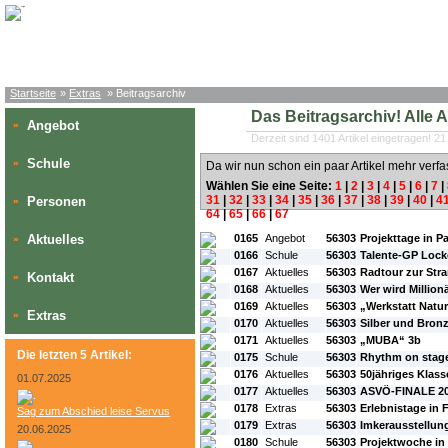
Startseite
»
Extras
» Beitragsarchiv
Das Beitragsarchiv! Alle Art
Angebot
»
Derzeit sind 1401 Artikel eingetragen! 21
Schule
»
Da wir nun schon ein paar Artikel mehr verfa
Wählen Sie eine Seite:
1
|
2
|
3
|
4
|
5
|
6
|
7
|
31
|
32
|
33
|
34
|
35
|
36
|
37
|
38
|
39
|
40
|
4
Personen
»
64
|
65
|
66
|
67
#L:
#ID:
#Rubrik:
#A:
#Titel:
Aktuelles
0165
Angebot
56303
Projekttage in Pa
»
0166
Schule
56303
Talente-GP Loc
0167
Aktuelles
56303
Radtour zur Str
Kontakt
»
0168
Aktuelles
56303
Wer wird Million
0169
Aktuelles
56303
„Werkstatt Natu
Extras
»
0170
Aktuelles
56303
Silber und Bron
0171
Aktuelles
56303
„MUBA“ 3b
Die letzten 5 Artikel:
0175
Schule
56303
Rhythm on stag
0176
Aktuelles
56303
50jähriges Klass
01.07.2025
0177
Aktuelles
56303
ASVÖ-FINALE 2
0178
Extras
56303
Erlebnistage in 
Sag zum Abschied leise Servus
0179
Extras
56303
Imkerausstellun
20.06.2025
0180
Schule
56303
Projektwoche in