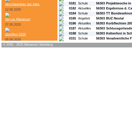
0181
Schule
56303
Projektwoche in
Abschiedsfeier der 4abc
0182
Aktuelles
56303
Ergebnisse d. C
12.06.2025
0184
Schule
56303
TT Bundesehrun
0185
Angebot
56303
BUZ Neutal
Servus Marianum
0186
Aktuelles
56303
Korbflechten 20
27.05.2025
0187
Aktuelles
56303
Schlussgottesdi
0188
Schule
56303
Keltenfest in S
Sportfest 2025
0331
Schule
56303
Voradventliche F
05.05.2025
© 2005 - 2025 Marianum Steinberg
Bundesheer-Tag