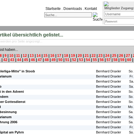
Mitglieder Zugang
Startseite
.
Downloads
.
Kontakt
ikel übersichtlich gelistet...
 werden pro Seite angezeigt...
sst haben...
8
|
9
|
10
|
11
|
12
|
13
|
14
|
15
|
16
|
17
|
18
|
19
|
20
|
21
|
22
|
23
|
24
|
25
|
26
|
27
|
1
|
42
|
43
|
44
|
45
|
46
|
47
|
48
|
49
|
50
|
51
|
52
|
53
|
54
|
55
|
56
|
57
|
58
|
59
|
60
|
#Autor:
#Da
lerliga-Mitte" in Stoob
Bernhard Draxler
So.
arianum
Bernhard Draxler
Fr.
Bernhard Draxler
Sa.
b
Bernhard Draxler
Sa.
tt in den Advent
Bernhard Draxler
So.
indern
Bernhard Draxler
So.
her Gottesdienst
Bernhard Draxler
So.
d
Bernhard Draxler
Mo.
besinnung
Bernhard Draxler
Sa.
arianum
Bernhard Draxler
Sa.
hrung 2006
Bernhard Draxler
Sa.
Bernhard Draxler
Fr.
Spital am Pyhrn
Bernhard Draxler
So.