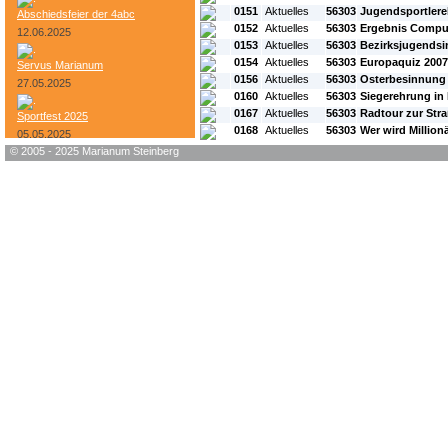
0151
Aktuelles
56303
Jugendsportlere
Abschiedsfeier der 4abc
0152
Aktuelles
56303
Ergebnis Comput
12.06.2025
0153
Aktuelles
56303
Bezirksjugends
0154
Aktuelles
56303
Europaquiz 2007
Servus Marianum
0156
Aktuelles
56303
Osterbesinnung
27.05.2025
0160
Aktuelles
56303
Siegerehrung in 
0167
Aktuelles
56303
Radtour zur Str
Sportfest 2025
0168
Aktuelles
56303
Wer wird Million
05.05.2025
© 2005 - 2025 Marianum Steinberg
Bundesheer-Tag