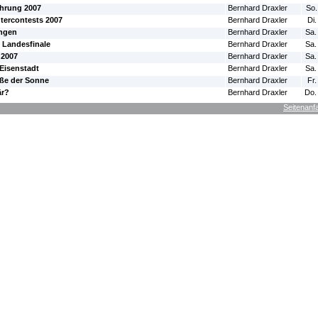
hrung 2007
Bernhard Draxler
So.
ercontests 2007
Bernhard Draxler
Di.
ingen
Bernhard Draxler
Sa.
 Landesfinale
Bernhard Draxler
Sa.
 2007
Bernhard Draxler
Sa.
Eisenstadt
Bernhard Draxler
Sa.
aße der Sonne
Bernhard Draxler
Fr.
är?
Bernhard Draxler
Do.
Seitenanf