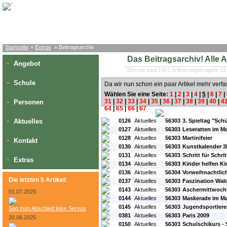
Startseite
»
Extras
» Beitragsarchiv
Das Beitragsarchiv! Alle Art
Angebot
»
Derzeit sind 1401 Artikel eingetragen! 21
Schule
»
Da wir nun schon ein paar Artikel mehr verfa
Wählen Sie eine Seite:
1
|
2
|
3
|
4
|
5
|
6
|
7
|
31
|
32
|
33
|
34
|
35
|
36
|
37
|
38
|
39
|
40
|
4
Personen
»
64
|
65
|
66
|
67
#L:
#ID:
#Rubrik:
#A:
#Titel:
Aktuelles
0126
Aktuelles
56303
3. Spieltag "Schü
»
0127
Aktuelles
56303
Leseratten im M
0128
Aktuelles
56303
Martinifeier
Kontakt
»
0130
Aktuelles
56303
Kunstkalender 3
0131
Aktuelles
56303
Schritt für Schri
Extras
»
0134
Aktuelles
56303
Kinder helfen K
0136
Aktuelles
56304
Vorweihnachtlic
Die letzten 5 Artikel:
0137
Aktuelles
56303
Faszination Wal
0143
Aktuelles
56303
Aschermittwoch
01.07.2025
0144
Aktuelles
56303
Maskerade im M
0145
Aktuelles
56303
Jugendsportlere
Sag zum Abschied leise Servus
0381
Aktuelles
56303
Paris 2009
20.06.2025
0150
Aktuelles
56303
Schulschikurs - 