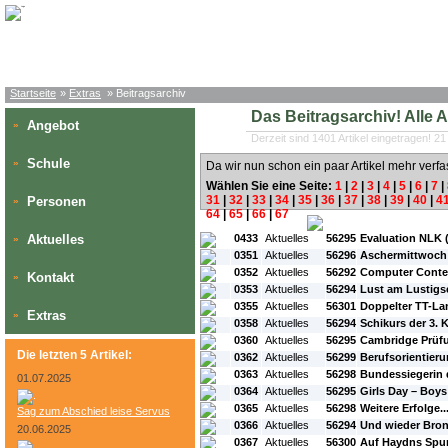
Startseite
»
Extras
» Beitragsarchiv
Das Beitragsarchiv! Alle Art
Angebot
»
Derzeit sind 1401 Artikel eingetragen! 21
Schule
»
Da wir nun schon ein paar Artikel mehr verfa
Wählen Sie eine Seite:
1
|
2
|
3
|
4
|
5
|
6
|
7
|
31
|
32
|
33
|
34
|
35
|
36
|
37
|
38
|
39
|
40
|
4
Personen
»
64
|
65
|
66
|
67
#L:
#ID:
#Rubrik:
#A:
#Titel:
Aktuelles
0433
Aktuelles
56295
Evaluation NLK (1
»
0351
Aktuelles
56296
Aschermittwoch 
0352
Aktuelles
56292
Computer Conte
Kontakt
»
0353
Aktuelles
56294
Lust am Lustigs
0355
Aktuelles
56301
Doppelter TT-Lan
Extras
»
0358
Aktuelles
56294
Schikurs der 3. 
0360
Aktuelles
56295
Cambridge Prüf
Die letzten 5 Artikel:
0362
Aktuelles
56299
Berufsorientier
0363
Aktuelles
56298
Bundessiegerin 
01.07.2025
0364
Aktuelles
56295
Girls Day – Boys
0365
Aktuelles
56298
Weitere Erfolge..
Sag zum Abschied leise Servus
0366
Aktuelles
56294
Und wieder Bro
20.06.2025
0367
Aktuelles
56300
Auf Haydns Spur