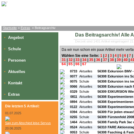
Startseite
»
Extras
» Beitragsarchiv
Das Beitragsarchiv! Alle Art
Angebot
»
Derzeit sind 1401 Artikel eingetragen! 21
Schule
»
Da wir nun schon ein paar Artikel mehr verfa
Wählen Sie eine Seite:
1
|
2
|
3
|
4
|
5
|
6
|
7
|
31
|
32
|
33
|
34
|
35
|
36
|
37
|
38
|
39
|
40
|
4
Personen
»
64
|
65
|
66
|
67
#L:
#ID:
#Rubrik:
#A:
#Titel:
Aktuelles
0733
Aktuelles
56308
Exkursion BMV -
»
0077
Aktuelles
56308
Exkursion ins S
0075
Schule
56308
Exkursion ins t
Kontakt
»
0066
Aktuelles
56308
Exkursion nach
0329
Schule
56309
EXKURSION Wien
Extras
»
0811
Aktuelles
56308
Experimentieren
0894
Aktuelles
56308
Experimentieren
Die letzten 5 Artikel:
0122
Aktuelles
56308
Experimentierwe
0394
Aktuelles
56309
Für jeden etwas!
01.07.2025
0255
Schule
56309
Fürstenfeld 2008
1464
Aktuelles
56308
Family Park 3ac 
Sag zum Abschied leise Servus
0524
Aktuelles
56310
FARE Aktionsta
20.06.2025
0053
Schule
56308
Fasching & Fast