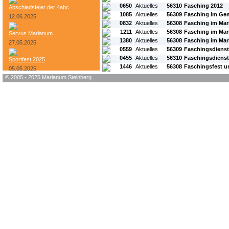
0650
Aktuelles
56310
Fasching 2012
Abschiedsfeier der 4abc
1085
Aktuelles
56309
Fasching im Ge
12.06.2025
0832
Aktuelles
56308
Fasching im Ma
1211
Aktuelles
56308
Fasching im Ma
Servus Marianum
1380
Aktuelles
56308
Fasching im Ma
27.05.2025
0559
Aktuelles
56309
Faschingsdiens
0455
Aktuelles
56310
Faschingsdienst
Sportfest 2025
1446
Aktuelles
56308
Faschingsfest u
05.05.2025
© 2005 - 2025 Marianum Steinberg
Bundesheer-Tag