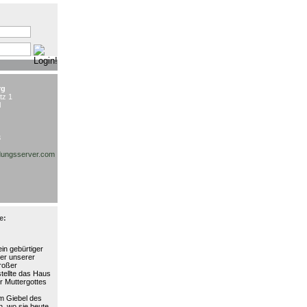
:
rg
tz 1
l
3
ungsserver.com
e:
in gebürtiger
ter unserer
großer
stellte das Haus
r Muttergottes
am Giebel des
, wo sie heute