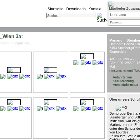
Mitglieder Zugang
Startseite
.
Downloads
.
Kontakt
e_Wien 3a:
Marianum Steinbe
r und 0 Subgalerien...
Domherr-Bertha-Pla
7453 Steinberg/Dörf
Österreich
Tel.: 02612/8522
FAX: 02612/8522-1
Mail:
nms.marianum@bild
Anfahrtsplan
Schulordnung
Anmeldeformular
Über unsere Schul
Dompropst Bertha, e
Steinberger und Stif
Institution, war ein 
Marienverehrer. Er 
unter den Schutz de
von Lourdes.
Er ließ ihre Statue 
Gebäudes anbringen