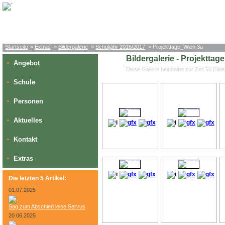
Startseite
»
Extras
»
Bildergalerie
»
Schuljahr 2016/2017
» Projekttage_Wien 3a
Bildergalerie - Projekttag
Angebot
»
Diese Galerie beinhaltet zur Zeit 50 Bilde
Schule
»
Personen
»
Aktuelles
»
Kontakt
»
Extras
»
Die letzten 5 Artikel:
01.07.2025
Sag zum Abschied leise Servus
20.06.2025