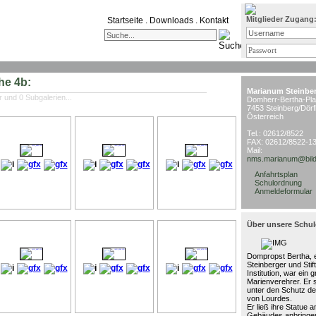
Mitglieder Zugang
Startseite
.
Downloads
.
Kontakt
he 4b:
Marianum Steinbe
r und 0 Subgalerien...
Domherr-Bertha-Pla
7453 Steinberg/Dörf
Österreich
Tel.: 02612/8522
FAX: 02612/8522-1
Mail:
nms.marianum@bild
Anfahrtsplan
Schulordnung
Anmeldeformular
Über unsere Schul
Dompropst Bertha, e
Steinberger und Stif
Institution, war ein 
Marienverehrer. Er 
unter den Schutz de
von Lourdes.
Er ließ ihre Statue 
Gebäudes anbringen