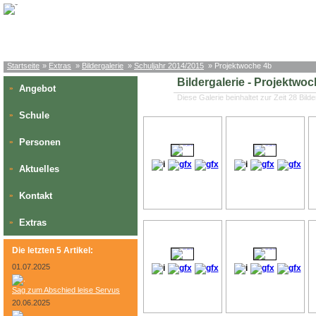
Startseite
»
Extras
»
Bildergalerie
»
Schuljahr 2014/2015
» Projektwoche 4b
Bildergalerie - Projektwoc
Angebot
»
Diese Galerie beinhaltet zur Zeit 28 Bilde
Schule
»
Personen
»
Aktuelles
»
Kontakt
»
Extras
»
Die letzten 5 Artikel:
01.07.2025
Sag zum Abschied leise Servus
20.06.2025