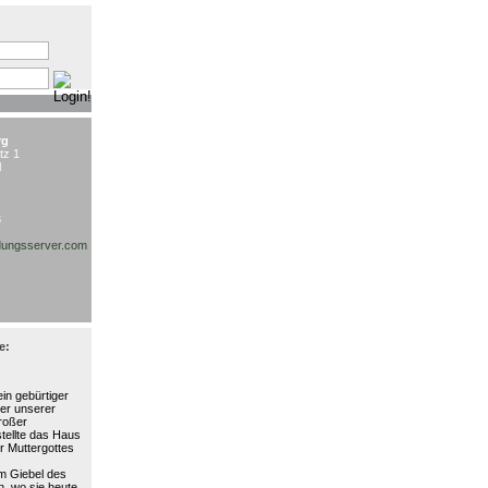
:
rg
tz 1
l
3
ungsserver.com
e:
in gebürtiger
ter unserer
großer
stellte das Haus
r Muttergottes
am Giebel des
, wo sie heute