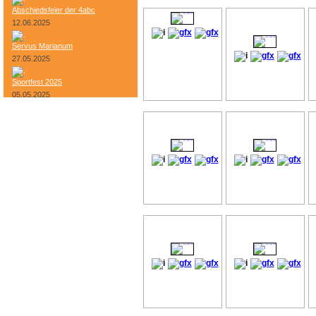
Abschiedsfeier der 4abc
12.06.2025
Servus Marianum
27.05.2025
Sportfest 2025
05.05.2025
Bundesheer-Tag