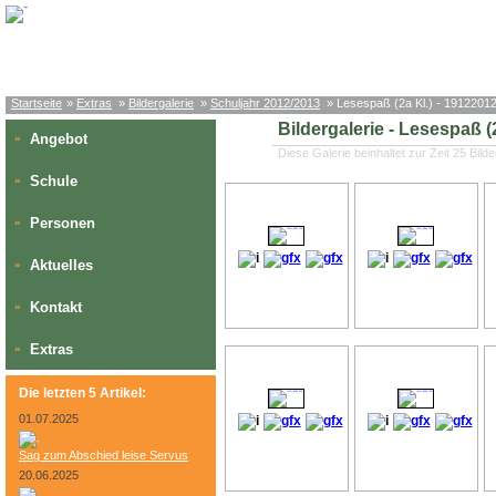
Startseite
»
Extras
»
Bildergalerie
»
Schuljahr 2012/2013
» Lesespaß (2a Kl.) - 1912201
Bildergalerie - Lesespaß (
Angebot
»
Diese Galerie beinhaltet zur Zeit 25 Bilde
Schule
»
Personen
»
Aktuelles
»
Kontakt
»
Extras
»
Die letzten 5 Artikel:
01.07.2025
Sag zum Abschied leise Servus
20.06.2025