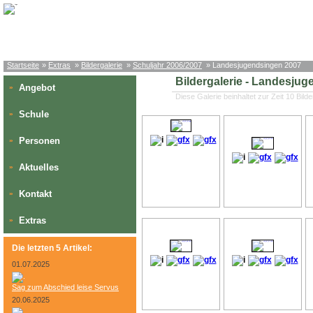
Startseite
»
Extras
»
Bildergalerie
»
Schuljahr 2006/2007
» Landesjugendsingen 2007
Bildergalerie - Landesju
Angebot
»
Diese Galerie beinhaltet zur Zeit 10 Bilde
Schule
»
Personen
»
Aktuelles
»
Kontakt
»
Extras
»
Die letzten 5 Artikel:
01.07.2025
Sag zum Abschied leise Servus
20.06.2025