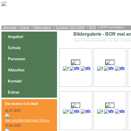
Startseite
»
Extras
»
Bildergalerie
»
Schuljahr 2007/2008
»
BOR
» BOR mal anders
Bildergalerie - BOR mal a
Angebot
»
Diese Galerie beinhaltet zur Zeit 13 Bilde
Schule
»
Personen
»
Aktuelles
»
Kontakt
»
Extras
»
Die letzten 5 Artikel:
01.07.2025
Sag zum Abschied leise Servus
20.06.2025